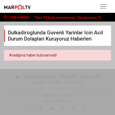
Büyükşehir, Andırın’da Yol Yatırımlarını...
“Tour Of Kahramanmaraş” Uluslararası Yol...
SON DAKIKA:
Bin Öğrenciye Ücretsiz LGS ve YKS Kursu...
Büyükşehir, Andırın’da Yol Yatırımlarını...
Dulkadiroglunda Guvenli Yarinlar Icin Acil
“Tour Of Kahramanmaraş” Uluslararası Yol...
Durum Dolaplari Kuruyoruz Haberleri
Aradığınız haber bulunamadı!
KAHRAMANMARAŞ
GÜNDEM
ŞEHRE DAIR
SIYASET
SPOR
RÖPORTAJ
MARPOL TV 2015
Yazılım |
Onemsoft