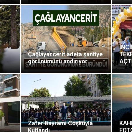
İNCİ
Çağlayancerit adeta şantiye
TEK
görünümünü andırıyor
AÇTI
Zafer Bayramı Coşkuyla
KAH
Kutlandı
FOT