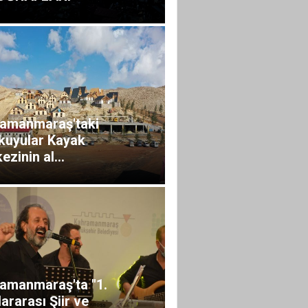
amanmaraş'taki
kuyular Kayak
ezinin al...
amanmaraş'ta "1.
lararası Şiir ve