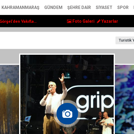
lerin yaşam kalite...
KAHRAMANMARAŞ
GÜNDEM
ŞEHRE DAIR
SIYASET
SPOR
örgel’den Vakıfla...
, Ayser Çalık Ortao...
Foto Galeri
Yazarlar
lerin yaşam kalite...
örgel’den Vakıfla...
Turistik 