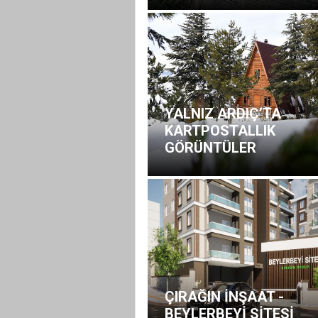
YALNIZ ARDIÇ’TA
KARTPOSTALLIK
GÖRÜNTÜLER
ÇIRAĞIN İNŞAAT -
BEYLERBEYİ SİTESİ