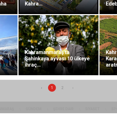
aha
Kahra...
Edebi
Kahramanmaraş'ta
Kah
AR
Şahinkaya ayvası 10 ülkeye
Kara
ihraç...
arat
‹
1
2
›
NMARAŞ
GÜNDEM
ŞEHRE DAIR
SIYASET
SP