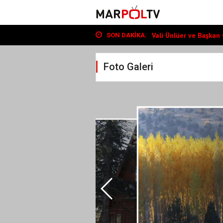
Başkan Toptaş, mahalle
Vali Ünlüer ve Başkan G
Cumhurbaşkanı Erdoğan
SON DAKIKA:
Başkan Toptaş, mahalle
Vali Ünlüer ve Başkan G
Foto Galeri