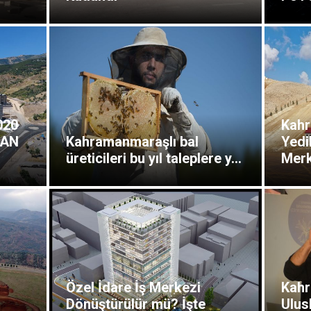
020
Kahr
KAN
Kahramanmaraşlı bal
Yedi
üreticileri bu yıl taleplere y...
Merk
Özel İdare İş Merkezi
Kahr
Dönüştürülür mü? İşte
Ulus