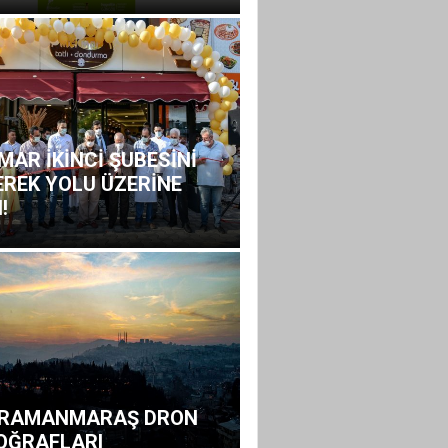
MAR İKİNCİ ŞUBESİNİ
EREK YOLU ÜZERİNE
!
RAMANMARAŞ DRON
OĞRAFLARI