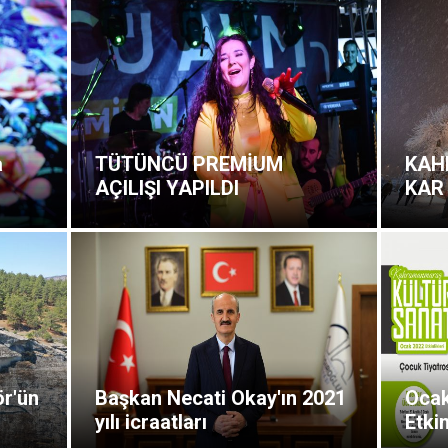
a
TÜTÜNCÜ PREMİUM
KAH
AÇILIŞI YAPILDI
KAR
r'ün
Başkan Necati Okay'ın 2021
Ocak
yılı icraatları
Etkin