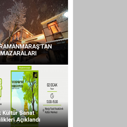
RAMANMARAŞ'TAN
 MAZARALARI
 Kültür Sanat
likleri Açıklandı