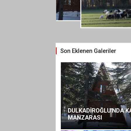
Son Eklenen Galeriler
DULKADİROĞLU'NDA K
MANZARASI