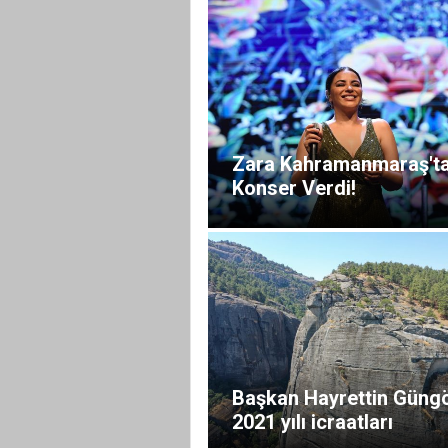
Zara Kahramanmaraş't
Konser Verdi!
Başkan Hayrettin Güngö
2021 yılı icraatları