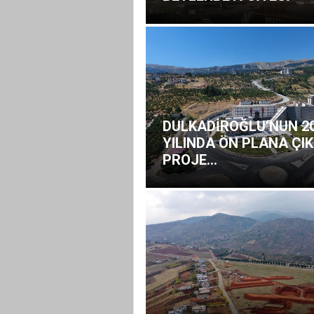
DULKADİROĞLU’NUN 2
YILINDA ÖN PLANA ÇI
PROJE...