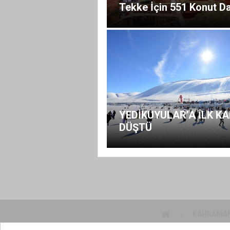
Tekke İçin 551 Konut D
YEDİKUYULAR’A İLK K
DÜŞTÜ
KAHRAMA