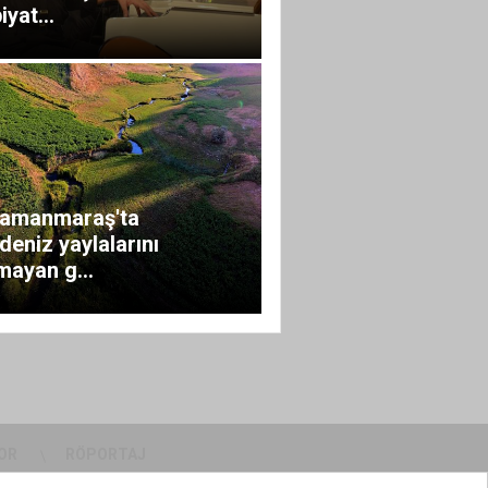
yat...
ramanmaraş'ta
deniz yaylalarını
mayan g...
OR
RÖPORTAJ