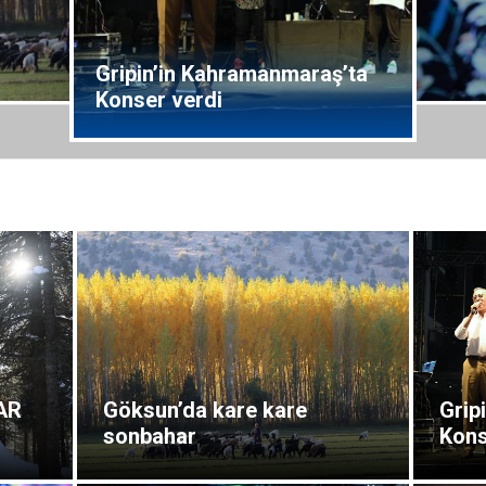
Gripin’in Kahramanmaraş’ta
Konser verdi
AR
Göksun’da kare kare
Grip
sonbahar
Kons