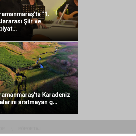
ramanmaraş'ta "1.
lararası Şiir ve
iyat...
ramanmaraş'ta Karadeniz
alarını aratmayan g...
OR
RÖPORTAJ