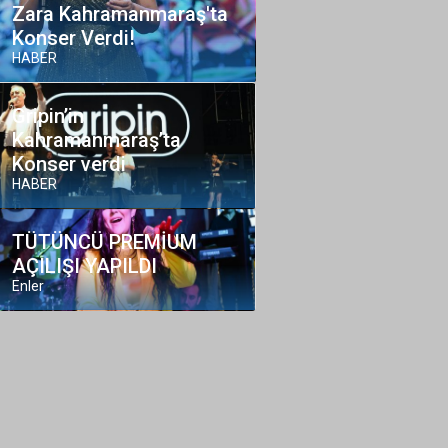
Zara Kahramanmaraş'ta
Konser Verdi!
HABER
Gripin’in
Kahramanmaraş’ta
Konser verdi
HABER
TÜTÜNCÜ PREMİUM
AÇILIŞI YAPILDI
Enler