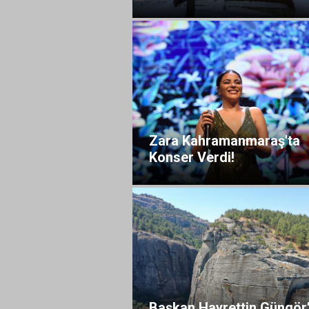
Zara Kahramanmaraş'ta
Konser Verdi!
Başkan Hayrettin Güngör