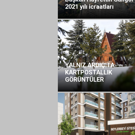
2021 yılı icraatları
YALNIZ ARDIÇ’TA
KARTPOSTALLIK
GÖRÜNTÜLER