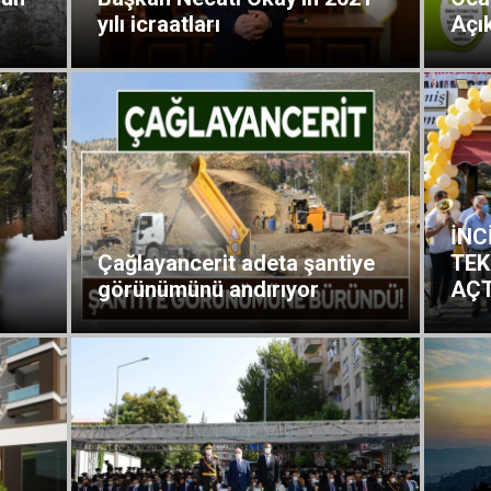
yılı icraatları
Açı
İNC
Çağlayancerit adeta şantiye
TEK
görünümünü andırıyor
AÇT