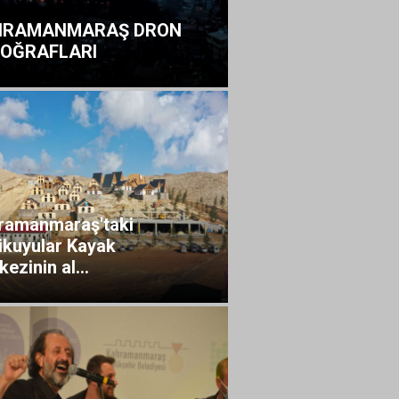
HRAMANMARAŞ DRON
OĞRAFLARI
ramanmaraş'taki
ikuyular Kayak
ezinin al...