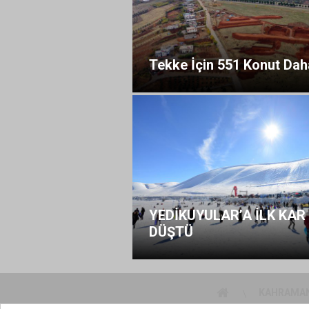
Tekke İçin 551 Konut Dah
YEDİKUYULAR’A İLK KAR
DÜŞTÜ
KAHRAMA