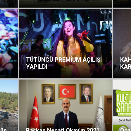
TÜTÜNCÜ PREMİUM AÇILIŞI
KA
YAPILDI
KAR
'ün
Başkan Necati Okay'ın 2021
Ocak