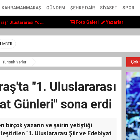
ol Yatırımlarını...
KAHRAMANMARAŞ
GÜNDEM
ŞEHRE DAIR
SIYASET
SPOR
ş” Uluslararası Yol...
 LGS ve YKS Kursu...
Foto Galeri
Yazarlar
ol Yatırımlarını...
ş” Uluslararası Yol...
HABER
Çok 
Turistik Yerler
ş'ta "1. Uluslararası
at Günleri" sona erdi
 birçok yazarın ve şairin yetiştiği
tirilen "1. Uluslararası Şiir ve Edebiyat