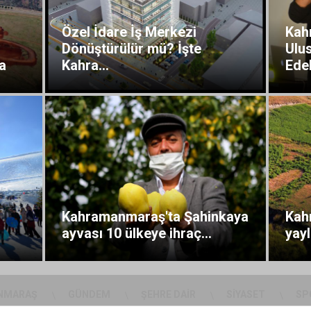
Özel İdare İş Merkezi
Kah
Dönüştürülür mü? İşte
Ulus
a
Kahra...
Edeb
Kahramanmaraş'ta Şahinkaya
Kah
ayvası 10 ülkeye ihraç...
yayl
NMARAŞ
GÜNDEM
ŞEHRE DAIR
SIYASET
SP