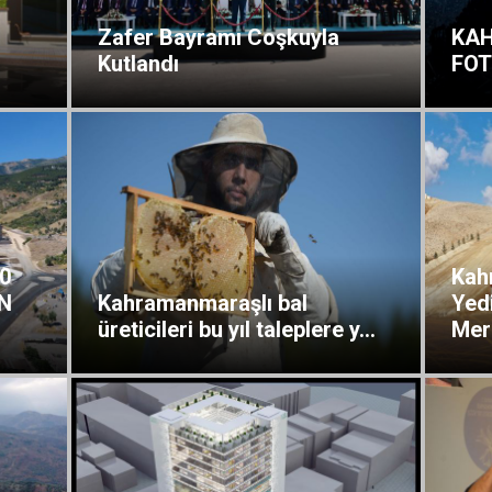
Zafer Bayramı Coşkuyla
KA
Kutlandı
FOT
0
Kah
N
Kahramanmaraşlı bal
Yed
üreticileri bu yıl taleplere y...
Merk