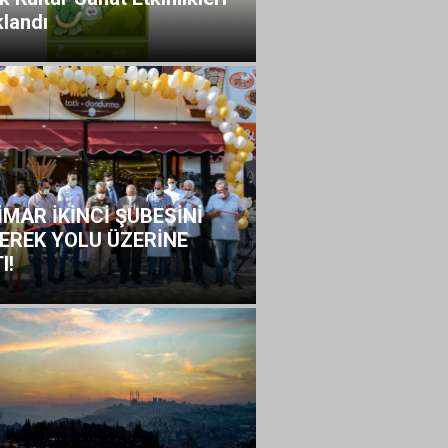
klandı
İMAR İKİNCİ ŞUBESİNİ
EREK YOLU ÜZERİNE
I!