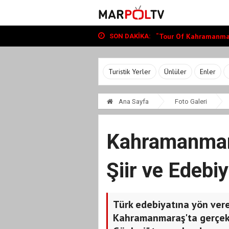
Büyükşehir, Andırın’da Y
“Tour Of Kahramanmara
Bin Öğrenciye Ücretsiz
SON DAKIKA:
Büyükşehir, Andırın’da Y
“Tour Of Kahramanmara
Turistik Yerler
Ünlüler
Enler
Ana Sayfa
Foto Galeri
Kahramanmara
Şiir ve Edebiy
Türk edebiyatına yön veren
Kahramanmaraş'ta gerçekleş