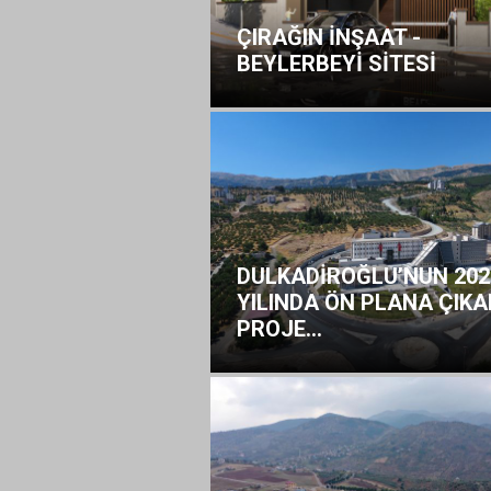
ÇIRAĞIN İNŞAAT -
BEYLERBEYİ SİTESİ
DULKADİROĞLU’NUN 202
YILINDA ÖN PLANA ÇIKA
PROJE...