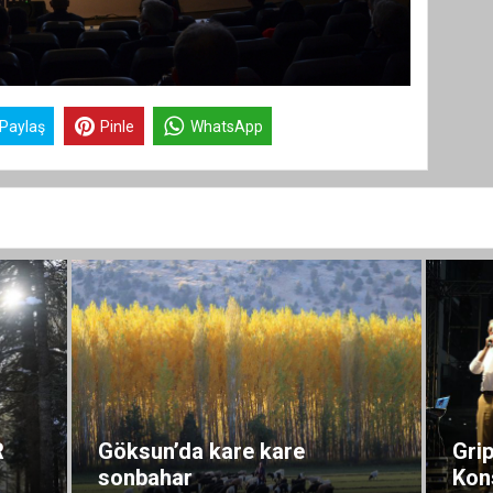
 Paylaş
Pinle
WhatsApp
R
Göksun’da kare kare
Gri
sonbahar
Kon