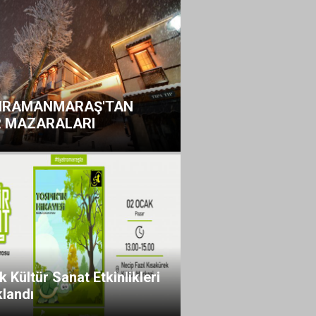
HRAMANMARAŞ'TAN
 MAZARALARI
 Kültür Sanat Etkinlikleri
klandı