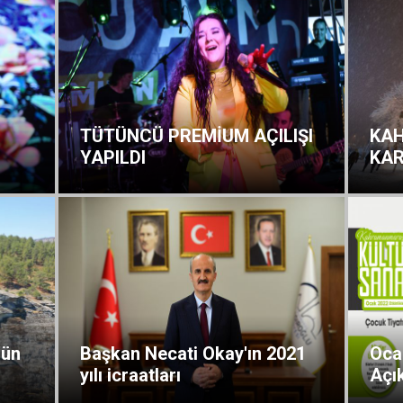
TÜTÜNCÜ PREMİUM AÇILIŞI
KA
YAPILDI
KAR
'ün
Başkan Necati Okay'ın 2021
Ocak
yılı icraatları
Açı