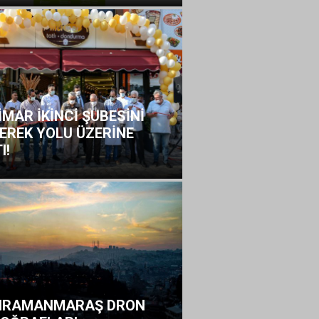
İMAR İKİNCİ ŞUBESİNİ
EREK YOLU ÜZERİNE
I!
HRAMANMARAŞ DRON