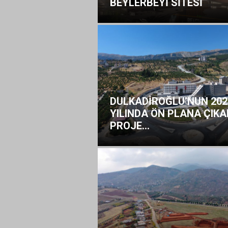
BEYLERBEYİ SİTESİ
DULKADİROĞLU’NUN 202
YILINDA ÖN PLANA ÇIKA
PROJE...