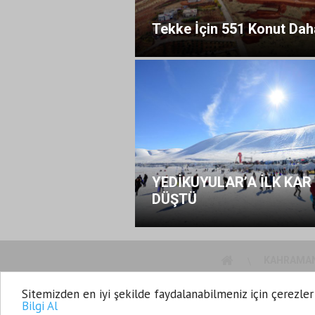
Tekke İçin 551 Konut Dah
YEDİKUYULAR’A İLK KAR
DÜŞTÜ
KAHRAMA
Sitemizden en iyi şekilde faydalanabilmeniz için çerezler
MARPOL TV 2015
Bilgi Al
Yazılım |
Onemsoft