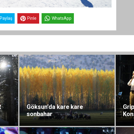
 Paylaş
Pinle
WhatsApp
R
Göksun’da kare kare
Gri
sonbahar
Kon