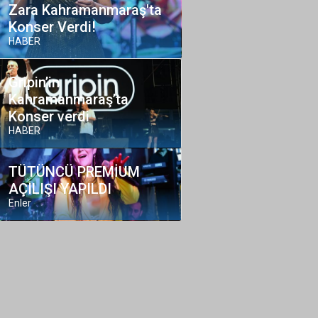
Zara Kahramanmaraş'ta
Konser Verdi!
HABER
Gripin’in
Kahramanmaraş’ta
Konser verdi
HABER
TÜTÜNCÜ PREMİUM
AÇILIŞI YAPILDI
Enler