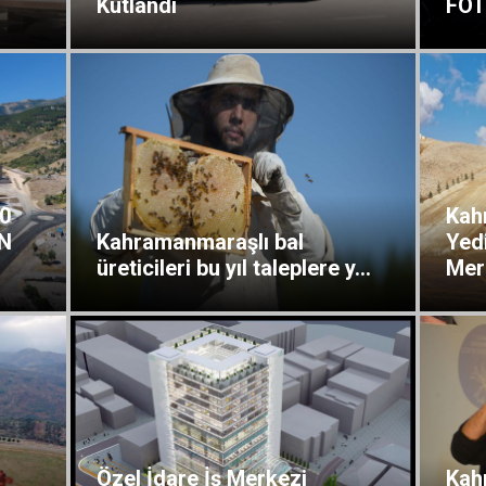
Kutlandı
FOT
0
Kah
N
Kahramanmaraşlı bal
Yed
üreticileri bu yıl taleplere y...
Merk
Özel İdare İş Merkezi
Kah