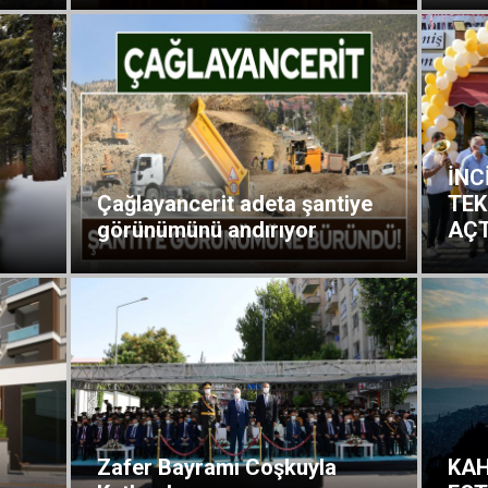
İNC
Çağlayancerit adeta şantiye
TEK
görünümünü andırıyor
AÇT
Zafer Bayramı Coşkuyla
KA