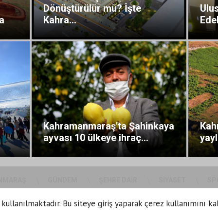
Dönüştürülür mü? İşte
Ulus
a
Kahra...
Edeb
Kahramanmaraş'ta Şahinkaya
Kah
ayvası 10 ülkeye ihraç...
yayl
NMARAŞ
GÜNDEM
ŞEHRE DAIR
SIYASET
SP
 kullanılmaktadır. Bu siteye giriş yaparak çerez kullanımını ka
Kün