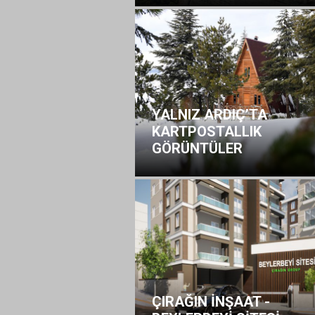
YALNIZ ARDIÇ’TA
KARTPOSTALLIK
GÖRÜNTÜLER
ÇIRAĞIN İNŞAAT -