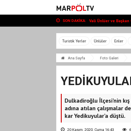
Başkan Toptaş, mahalle
Vali Ünlüer ve Başkan G
Cumhurbaşkanı Erdoğan
SON DAKIKA:
Başkan Toptaş, mahalle
Vali Ünlüer ve Başkan G
Turistik Yerler
Ünlüler
Enler
Ana Sayfa
Foto Galeri
YEDİKUYULA
Dulkadiroğlu İlçesi’nin kı
adına atılan çalışmalar d
kar Yedikuyular’a düştü.
20 Kasım, 2020, Cuma 16:43
6