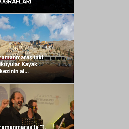
OĞRAFLARI
ramanmaraş'taki
ikuyular Kayak
ezinin al...
ramanmaraş'ta "1.