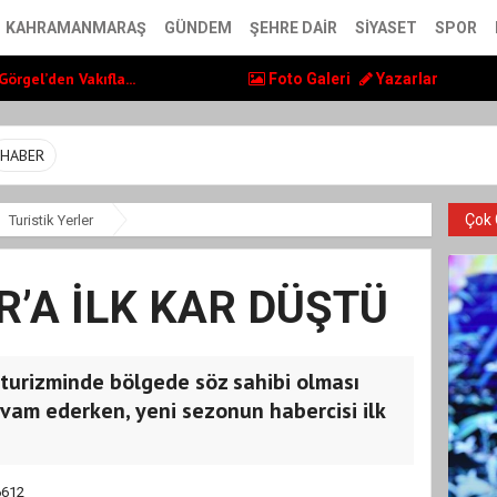
lerin yaşam kalite...
KAHRAMANMARAŞ
GÜNDEM
ŞEHRE DAIR
SIYASET
SPOR
örgel’den Vakıfla...
, Ayser Çalık Ortao...
Foto Galeri
Yazarlar
lerin yaşam kalite...
örgel’den Vakıfla...
HABER
Çok 
Turistik Yerler
R’A İLK KAR DÜŞTÜ
ş turizminde bölgede söz sahibi olması
evam ederken, yeni sezonun habercisi ilk
612