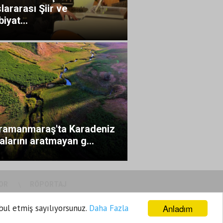
lararası Şiir ve
iyat...
ramanmaraş'ta Karadeniz
alarını aratmayan g...
OR
RÖPORTAJ
Anladım
bul etmiş sayılıyorsunuz.
Daha Fazla
ye
Gizlilik Politikası
Sitene Ekle
İletişim
Haber Gönder
Firma Ekle
İlan Ekle