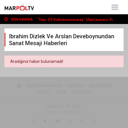
Büyükşehir, Andırın’da Yol Yatırımlarını...
“Tour Of Kahramanmaraş” Uluslararası Yol...
SON DAKIKA:
Bin Öğrenciye Ücretsiz LGS ve YKS Kursu...
Büyükşehir, Andırın’da Yol Yatırımlarını...
Ibrahim Dizlek Ve Arslan Deveboynundan
“Tour Of Kahramanmaraş” Uluslararası Yol...
Sanat Mesaji Haberleri
Aradığınız haber bulunamadı!
KAHRAMANMARAŞ
GÜNDEM
ŞEHRE DAIR
SIYASET
SPOR
RÖPORTAJ
MARPOL TV 2015
Yazılım |
Onemsoft