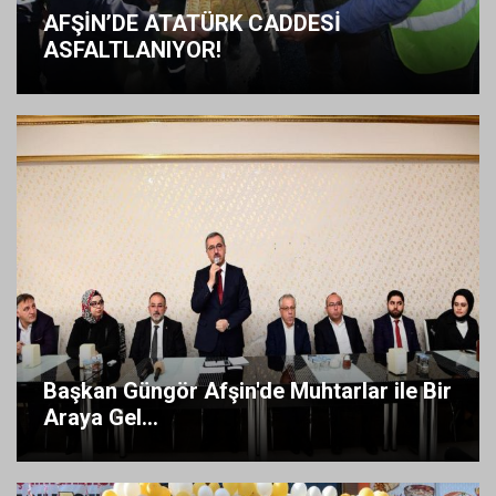
AFŞİN’DE ATATÜRK CADDESİ
ASFALTLANIYOR!
Başkan Güngör Afşin'de Muhtarlar ile Bir
Araya Gel...