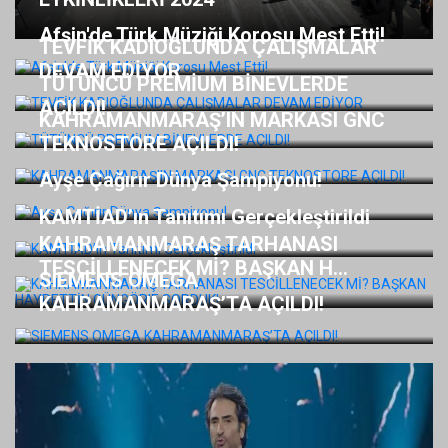
Afşin'de Türk Müziği Korosu Mest Etti!
TEVFİK KADIOĞLUNDA ÇALIŞMALAR
DEVAM EDİYOR
TÜTÜNCÜ PREMİUM BİNEVLERDE
AÇILDI!
KAHRAMANMARAŞ’IN MARKASI GNC
TEKNOSTORE AÇILDI!
Ayşe Çağırır Dünya Şampiyonu!
KAMTİAD’ın Tanıtımı Gerçekleştirildi
KAHRAMANMARAŞ TARHANASI
TESCİLLENECEK Mİ? BAŞKAN H...
SIEMENS OMEGA
KAHRAMANMARAŞ’TA AÇILDI!