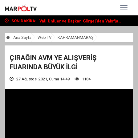
Başkan Toptaş, mahallelerin yaşam kalite...
Vali Ünlüer ve Başkan Görgel’den Vakıfla...
Cumhurbaşkanı Erdoğan, Ayser Çalık Ortao...
SON DAKIKA:
Başkan Toptaş, mahallelerin yaşam kalite...
Vali Ünlüer ve Başkan Görgel’den Vakıfla...
Ana Sayfa
Web TV
KAHRAMANMARAŞ
ÇIRAĞIN AVM YE ALIŞVERİŞ
FUARINDA BÜYÜK İLGİ
27 Ağustos, 2021, Cuma 14:49
1184