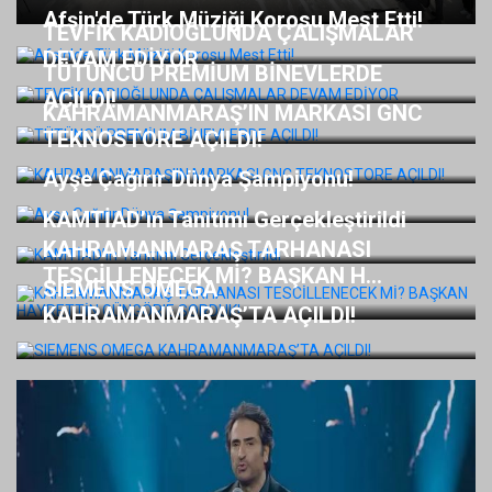
Afşin'de Türk Müziği Korosu Mest Etti!
TEVFİK KADIOĞLUNDA ÇALIŞMALAR
DEVAM EDİYOR
TÜTÜNCÜ PREMİUM BİNEVLERDE
AÇILDI!
KAHRAMANMARAŞ’IN MARKASI GNC
TEKNOSTORE AÇILDI!
Ayşe Çağırır Dünya Şampiyonu!
KAMTİAD’ın Tanıtımı Gerçekleştirildi
KAHRAMANMARAŞ TARHANASI
TESCİLLENECEK Mİ? BAŞKAN H...
SIEMENS OMEGA
KAHRAMANMARAŞ’TA AÇILDI!