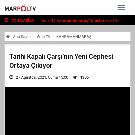
Büyükşehir, Andırın’da Yol Yatırımlarını...
“Tour Of Kahramanmaraş” Uluslararası Yol...
Bin Öğrenciye Ücretsiz LGS ve YKS Kursu...
SON DAKIKA:
Büyükşehir, Andırın’da Yol Yatırımlarını...
“Tour Of Kahramanmaraş” Uluslararası Yol...
Ana Sayfa
Web TV
KAHRAMANMARAŞ
Tarihi Kapalı Çarşı’nın Yeni Cephesi
Ortaya Çıkıyor
27 Ağustos, 2021, Cuma 15:00
1306