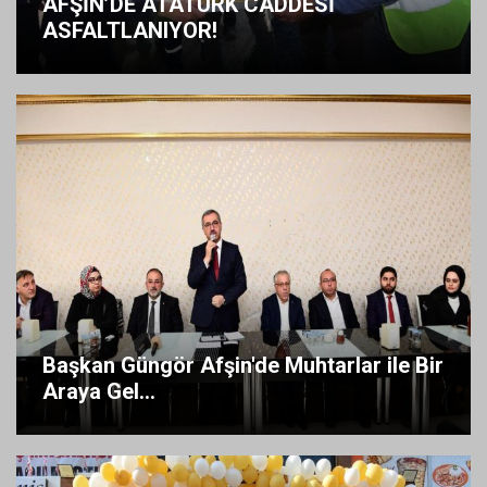
AFŞİN’DE ATATÜRK CADDESİ
ASFALTLANIYOR!
Başkan Güngör Afşin'de Muhtarlar ile Bir
Araya Gel...