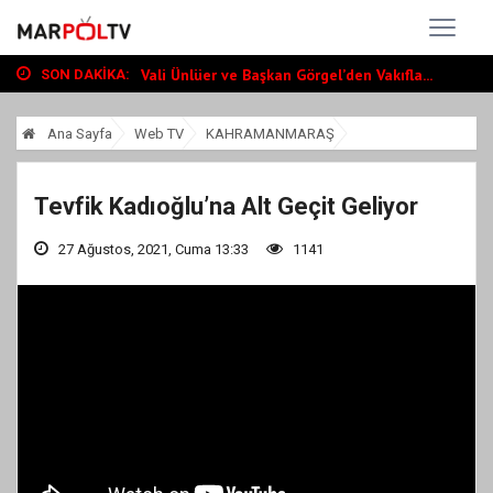
Başkan Toptaş, mahallelerin yaşam kalite...
Vali Ünlüer ve Başkan Görgel’den Vakıfla...
Cumhurbaşkanı Erdoğan, Ayser Çalık Ortao...
SON DAKIKA:
Başkan Toptaş, mahallelerin yaşam kalite...
Vali Ünlüer ve Başkan Görgel’den Vakıfla...
Ana Sayfa
Web TV
KAHRAMANMARAŞ
Tevfik Kadıoğlu’na Alt Geçit Geliyor
27 Ağustos, 2021, Cuma 13:33
1141