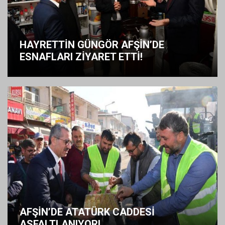
HAYRETTİN GÜNGÖR AFŞİN’DE
ESNAFLARI ZİYARET ETTİ!
AFŞİN’DE ATATÜRK CADDESİ
ASFALTLANIYOR!