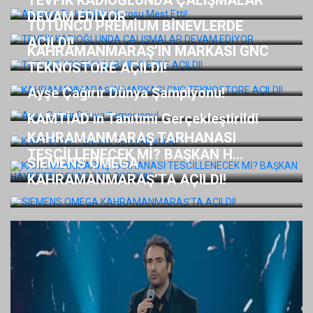
TEVFİK KADIOĞLUNDA ÇALIŞMALAR
DEVAM EDİYOR
TÜTÜNCÜ PREMİUM BİNEVLERDE
AÇILDI!
KAHRAMANMARAŞ’IN MARKASI GNC
TEKNOSTORE AÇILDI!
Ayşe Çağırır Dünya Şampiyonu!
KAMTİAD’ın Tanıtımı Gerçekleştirildi
KAHRAMANMARAŞ TARHANASI
TESCİLLENECEK Mİ? BAŞKAN H...
SIEMENS OMEGA
KAHRAMANMARAŞ’TA AÇILDI!