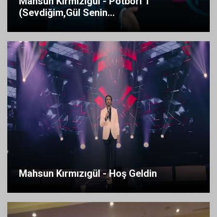
Mahsun Kırmızıgül - Potbori 1
(Sevdiğim,Gül Senin...
Mahsun Kırmızıgül - Hoş Geldin