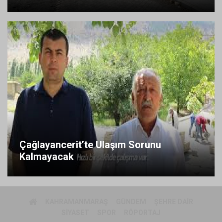
Çağlayancerit’te Ulaşım Sorunu
Kalmayacak
KAHRAMANMARAŞ
GÜNDEM
ŞEHRE DAIR
SIYASET
SPOR
RÖPORTAJ