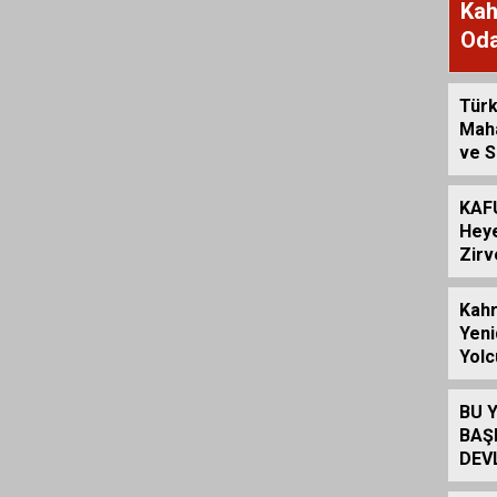
Kah
Oda
Kam
Türk
Maha
ve S
Hizm
KAF
Heye
Zirv
Kah
Yeni
Yolc
Ese
Açıl
BU 
BAŞ
DEV
İÇİ