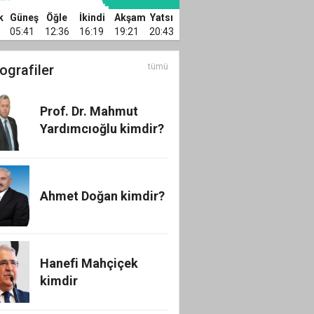
SON NOKTA!
k
Güneş
Öğle
İkindi
Akşam
Yatsı
05:41
12:36
16:19
19:21
20:43
ografiler
tümü
Prof. Dr. Mahmut
Yardımcıoğlu kimdir?
Ahmet Doğan kimdir?
Hanefi Mahçiçek
kimdir