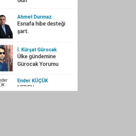
Gün
Ahmet Durmaz
Esnafa hibe desteği
şart.
İ. Kürşat Gürocak
Ülke gündemine
Gürocak Yorumu
Ender KÜÇÜK
NEDEN
ÖLDÜRÜYORUZ!
Selim IŞIK
LİSTELERE
GİREMEYENLER!
SAMİMİ İSENİZ