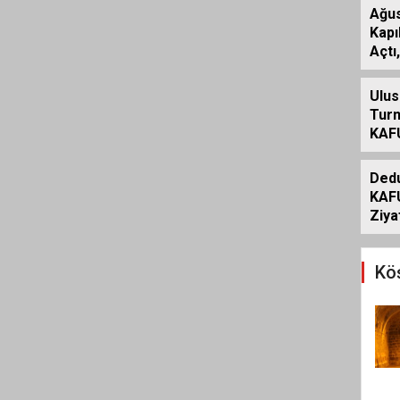
ALIN
Ağus
Kapı
Açtı
Eypi
Ulus
Turn
KAFU
Etab
Ded
KAF
Ziya
Köş