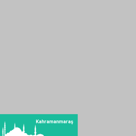
SAHAYA!
İlker YİYEN
AMATÖRÜN SESİ
AMATÖRÜN NEFESİ
OLMAK!
Adem Çelik
KİMSESİZ DEĞİLSİN
EY KUDÜS
Kenan ONARAN
PROTOKOL
ÜYELERİNİN
DİKKATİNE!
Mustafa KAPLAN
Kahramanmaraş
TÜRKİYE
DEMOKRASİSİNDE