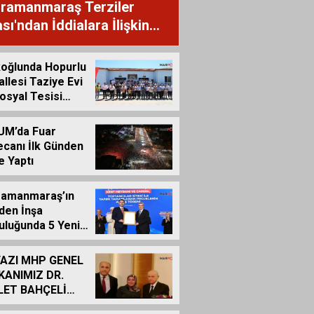
ramanmaraş Terziler
sı'ndan İddialara İlişkin
uoyu Açıklaması
oğlunda Hopurlu
llesi Taziye Evi
osyal Tesisi
ete Açıldı
UM’da Fuar
canı İlk Günden
e Yaptı
ramanmaraş’ın
den İnşa
uluğunda 5 Yeni
r Daha Hizmete
dı
YAZI MHP GENEL
KANIMIZ DR.
LET BAHÇELİ
N KALEME