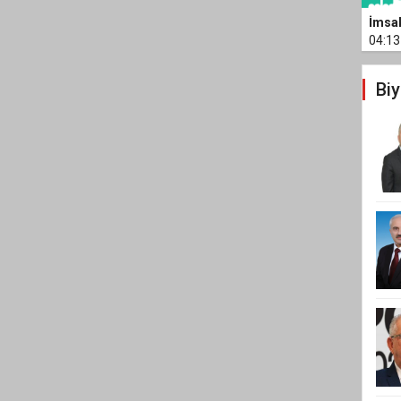
İmsa
04:13
Biy