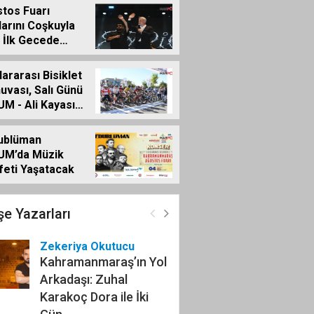
MIŞ BİLDİRİDİR..
tos Fuarı
larını Coşkuyla
, İlk Gecede
o Rüzgârı Esti
lararası Bisiklet
uvası, Salı Günü
M - Ali Kayası
ıyla Başlıyor
ublüman
UM’da Müzik
feti Yaşatacak
e Yazarları
Zekeriya Okutucu
Kahramanmaraş’ın Yol
Arkadaşı: Zuhal
Karakoç Dora ile İki