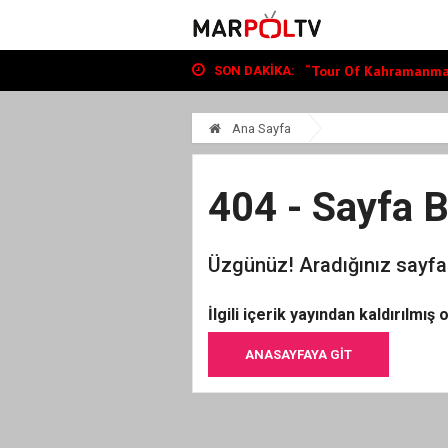
Büyükşehir, Andırın’da Y
“Tour Of Kahramanmara
Bin Öğrenciye Ücretsiz
SON DAKIKA:
Büyükşehir, Andırın’da Y
“Tour Of Kahramanmara
Ana Sayfa
404 - Sayfa 
Üzgünüz! Aradığınız sayfa
İlgili içerik yayından kaldırılmış
ANASAYFAYA GIT