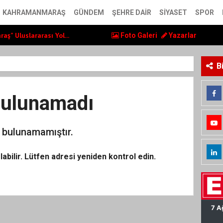
ol Yatırımlarını...
KAHRAMANMARAŞ
GÜNDEM
ŞEHRE DAIR
SIYASET
SPOR
ş” Uluslararası Yol...
 LGS ve YKS Kursu...
Foto Galeri
Yazarlar
ol Yatırımlarını...
ş” Uluslararası Yol...
B
Bulunamadı
 bulunamamıştır.
 olabilir. Lütfen adresi yeniden kontrol edin.