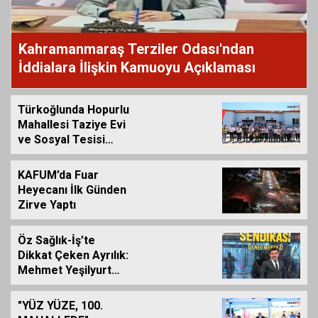
Kahramanmaraş Terziler Odası'ndan
İddialara İlişkin Kamuoyu Açıklaması
Türkoğlunda Hopurlu
Mahallesi Taziye Evi
ve Sosyal Tesisi
Hizmete Açıldı
KAFUM’da Fuar
Heyecanı İlk Günden
Zirve Yaptı
Öz Sağlık-İş’te
Dikkat Çeken Ayrılık:
Mehmet Yeşilyurt
İstifa Etti
"YÜZ YÜZE, 100.