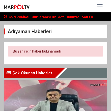
Türkoğlunda Hopurlu Mahallesi Taziye Evi...
Uluslararası Bisiklet Turnuvası, Salı Gü...
SON DAKIKA:
Dedublüman KAFUM’da Müzik Ziyafeti Yaşat...
Türkoğlunda Hopurlu Mahallesi Taziye Evi...
Adıyaman Haberleri
Uluslararası Bisiklet Turnuvası, Salı Gü...
Bu şehir için haber bulunamadı!
Çok Okunan Haberler