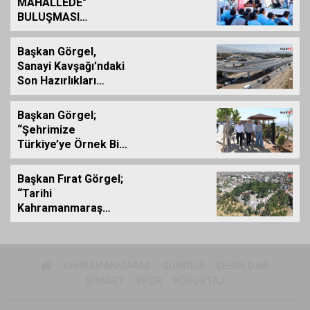
MAHALLEDE"
BULUŞMASI
GÜZELYURT
MAHALLESİ'NDE
Başkan Görgel,
GERÇEKLEŞTİRİLDİ
Sanayi Kavşağı’ndaki
Son Hazırlıkları
Yerinde İnceledi
Başkan Görgel;
“Şehrimize
Türkiye’ye Örnek Bir
Çevre Projesi
Kazandırdık”
Başkan Fırat Görgel;
“Tarihi
Kahramanmaraş
Kalemizde
Çalışmalar
Tamamlanıyor”
KAHRAMANMARAŞ
GÜNDEM
ŞEHRE DAIR
SIYASET
SPOR
RÖPORTAJ