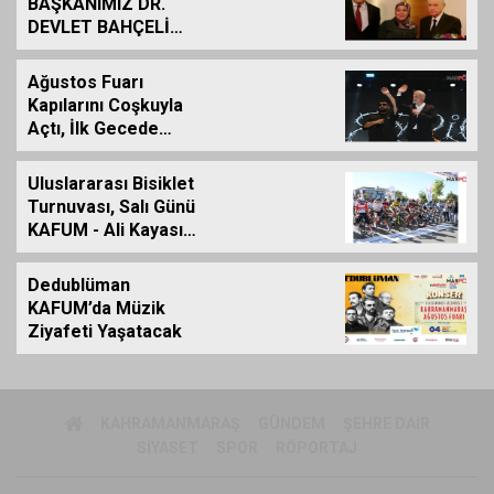
BAŞKANIMIZ DR.
DEVLET BAHÇELİ
İÇİN KALEME
ALINMIŞ BİLDİRİDİR..
Ağustos Fuarı
Kapılarını Coşkuyla
Açtı, İlk Gecede
Eypio Rüzgârı Esti
Uluslararası Bisiklet
Turnuvası, Salı Günü
KAFUM - Ali Kayası
Etabıyla Başlıyor
Dedublüman
KAFUM’da Müzik
Ziyafeti Yaşatacak
KAHRAMANMARAŞ
GÜNDEM
ŞEHRE DAIR
SIYASET
SPOR
RÖPORTAJ