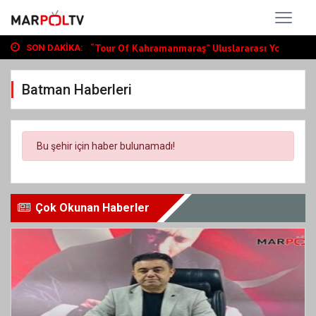
Büyükşehir, Andırın’da Yol Yatırımlarını...
“Tour Of Kahramanmaraş” Uluslararası Yol...
SON DAKIKA:
Bin Öğrenciye Ücretsiz LGS ve YKS Kursu...
Büyükşehir, Andırın’da Yol Yatırımlarını...
Batman Haberleri
“Tour Of Kahramanmaraş” Uluslararası Yol...
Bu şehir için haber bulunamadı!
Çok Okunan Haberler