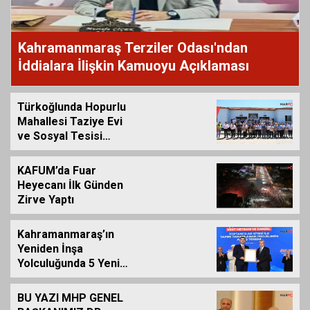
Kahramanmaraş Terziler Odası'ndan
İddialara İlişkin Kamuoyu Açıklaması
Türkoğlunda Hopurlu
Mahallesi Taziye Evi
ve Sosyal Tesisi
Hizmete Açıldı
KAFUM’da Fuar
Heyecanı İlk Günden
Zirve Yaptı
Kahramanmaraş’ın
Yeniden İnşa
Yolculuğunda 5 Yeni
Eser Daha Hizmete
Açıldı
BU YAZI MHP GENEL