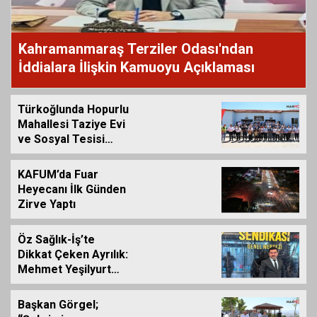
Kahramanmaraş Terziler Odası'ndan
İddialara İlişkin Kamuoyu Açıklaması
Türkoğlunda Hopurlu
Mahallesi Taziye Evi
ve Sosyal Tesisi
Hizmete Açıldı
KAFUM’da Fuar
Heyecanı İlk Günden
Zirve Yaptı
Öz Sağlık-İş’te
Dikkat Çeken Ayrılık:
Mehmet Yeşilyurt
İstifa Etti
Başkan Görgel;