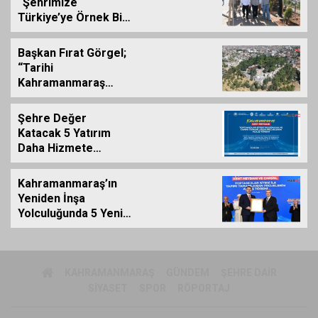
“Şehrimize
Türkiye’ye Örnek Bir
Çevre Projesi
Kazandırdık”
Başkan Fırat Görgel;
“Tarihi
Kahramanmaraş
Kalemizde
Çalışmalar
Şehre Değer
Tamamlanıyor”
Katacak 5 Yatırım
Daha Hizmete
Giriyor
Kahramanmaraş’ın
Yeniden İnşa
Yolculuğunda 5 Yeni
Eser Daha Hizmete
Açıldı
KAHRAMANMARAŞ
GÜNDEM
ŞEHRE DAIR
SIYASET
SPOR
RÖPORTAJ