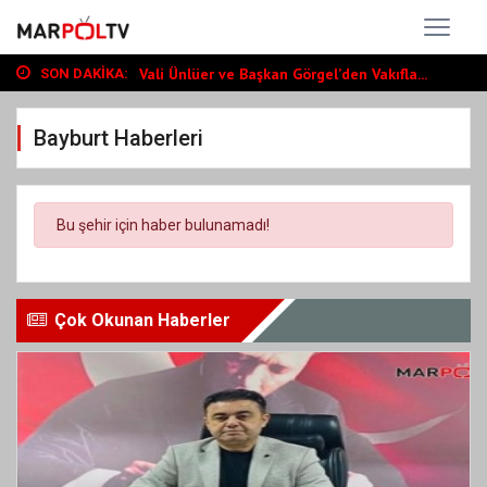
Başkan Toptaş, mahallelerin yaşam kalite...
Vali Ünlüer ve Başkan Görgel’den Vakıfla...
SON DAKIKA:
Cumhurbaşkanı Erdoğan, Ayser Çalık Ortao...
Başkan Toptaş, mahallelerin yaşam kalite...
Bayburt Haberleri
Vali Ünlüer ve Başkan Görgel’den Vakıfla...
Bu şehir için haber bulunamadı!
Çok Okunan Haberler