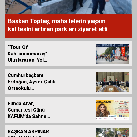
Başkan Toptaş, mahallelerin yaşam
kalitesini artıran parkları ziyaret etti
“Tour Of
Kahramanmaraş”
Uluslararası Yol
Bisikleti Turnuvası
Tamamlandı
Cumhurbaşkanı
Erdoğan, Ayser Çalık
Ortaokulu
Şehitlerinin
Aileleriyle Bir Araya
Funda Arar,
Geldi
Cumartesi Günü
KAFUM’da Sahne
Alacak
BAŞKAN AKPINAR