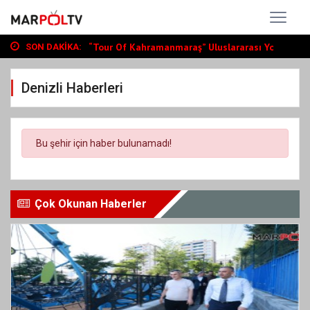
Büyükşehir, Andırın’da Yol Yatırımlarını...
“Tour Of Kahramanmaraş” Uluslararası Yol...
SON DAKIKA:
Bin Öğrenciye Ücretsiz LGS ve YKS Kursu...
Büyükşehir, Andırın’da Yol Yatırımlarını...
Denizli Haberleri
“Tour Of Kahramanmaraş” Uluslararası Yol...
Bu şehir için haber bulunamadı!
Çok Okunan Haberler