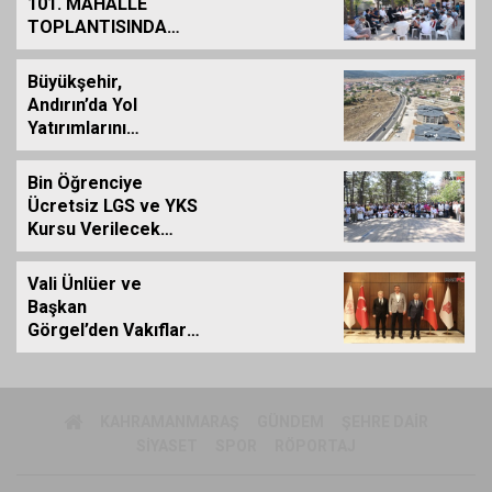
101. MAHALLE
TOPLANTISINDA
BAĞLARBAŞI
MAHALLESİ
Büyükşehir,
SAKİNLERİYLE
Andırın’da Yol
BULUŞTU
Yatırımlarını
Artırarak Sürdürüyor
Bin Öğrenciye
Ücretsiz LGS ve YKS
Kursu Verilecek…
Vali Ünlüer ve
Başkan
Görgel’den Vakıflar
Genel Müdürlüğü’ne
ziyaret
KAHRAMANMARAŞ
GÜNDEM
ŞEHRE DAIR
SIYASET
SPOR
RÖPORTAJ