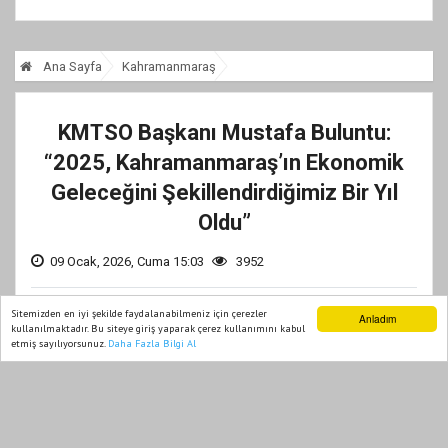
Ana Sayfa
Kahramanmaraş
KMTSO Başkanı Mustafa Buluntu:
“2025, Kahramanmaraş’ın Ekonomik
Geleceğini Şekillendirdiğimiz Bir Yıl
Oldu”
09 Ocak, 2026, Cuma 15:03
3952
Sitemizden en iyi şekilde faydalanabilmeniz için çerezler
Anladım
kullanılmaktadır. Bu siteye giriş yaparak çerez kullanımını kabul
etmiş sayılıyorsunuz.
Daha Fazla Bilgi Al
Ana Sayfa
Web TV
Foto Galeri
Yazarlar