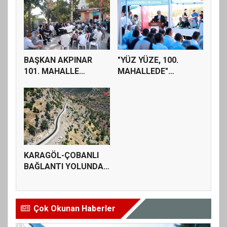
BAŞKAN AKPINAR
"YÜZ YÜZE, 100.
101. MAHALLE
MAHALLEDE"
TOPLANTISINDA
BULUŞMASI
BAĞ...
GÜZELYUR...
KARAGÖL-ÇOBANLI
BAĞLANTI YOLUNDA
SATHİ KAPLAM...
Çok Okunan Haberler