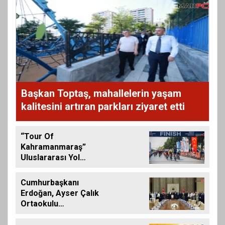
Başkan Toptaş, mahallelerin yaşam
kalitesini artıran parkları ziyaret etti
“Tour Of
Kahramanmaraş”
Uluslararası Yol
Bisikleti Turnuvası
Tamamlandı
Cumhurbaşkanı
Erdoğan, Ayser Çalık
Ortaokulu
Şehitlerinin
Aileleriyle Bir Araya