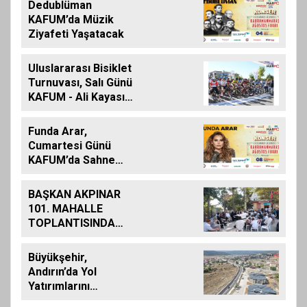
Dedublüman
Geldi
KAFUM’da Müzik
Ziyafeti Yaşatacak
Uluslararası Bisiklet
Turnuvası, Salı Günü
KAFUM - Ali Kayası
Etabıyla Başlıyor
Funda Arar,
Cumartesi Günü
KAFUM’da Sahne
Alacak
BAŞKAN AKPINAR
101. MAHALLE
TOPLANTISINDA
BAĞLARBAŞI
MAHALLESİ
Büyükşehir,
SAKİNLERİYLE
Andırın’da Yol
BULUŞTU
Yatırımlarını
Artırarak Sürdürüyor