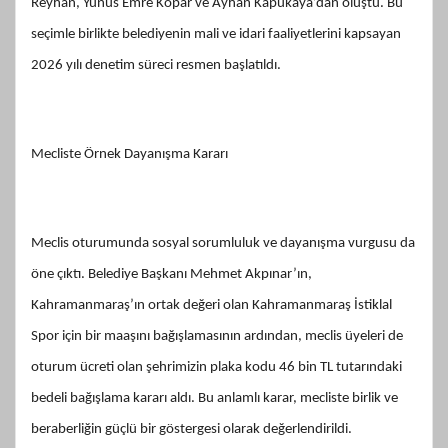
Reyhan, Yunus Emre Kopar ve Ayhan Kapukaya’dan oluştu. Bu
seçimle birlikte belediyenin mali ve idari faaliyetlerini kapsayan
2026 yılı denetim süreci resmen başlatıldı.
Mecliste Örnek Dayanışma Kararı
Meclis oturumunda sosyal sorumluluk ve dayanışma vurgusu da
öne çıktı. Belediye Başkanı Mehmet Akpınar’ın,
Kahramanmaraş’ın ortak değeri olan Kahramanmaraş İstiklal
Spor için bir maaşını bağışlamasının ardından, meclis üyeleri de
oturum ücreti olan şehrimizin plaka kodu 46 bin TL tutarındaki
bedeli bağışlama kararı aldı. Bu anlamlı karar, mecliste birlik ve
beraberliğin güçlü bir göstergesi olarak değerlendirildi.