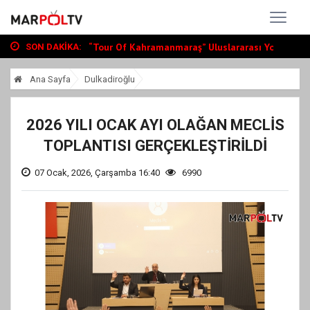
Büyükşehir, Andırın’da Yol Yatırımlarını...
“Tour Of Kahramanmaraş” Uluslararası Yol...
Bin Öğrenciye Ücretsiz LGS ve YKS Kursu...
SON DAKIKA:
Büyükşehir, Andırın’da Yol Yatırımlarını...
Ana Sayfa
Dulkadiroğlu
“Tour Of Kahramanmaraş” Uluslararası Yol...
2026 YILI OCAK AYI OLAĞAN MECLİS
TOPLANTISI GERÇEKLEŞTİRİLDİ
07 Ocak, 2026, Çarşamba 16:40
6990