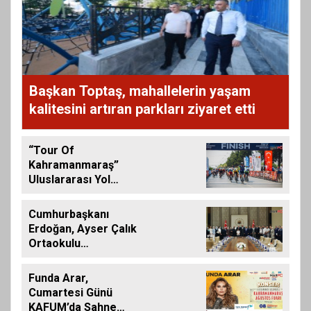
Başkan Toptaş, mahallelerin yaşam
kalitesini artıran parkları ziyaret etti
“Tour Of
Kahramanmaraş”
Uluslararası Yol
Bisikleti Turnuvası
Tamamlandı
Cumhurbaşkanı
Erdoğan, Ayser Çalık
Ortaokulu
Şehitlerinin
Aileleriyle Bir Araya
Funda Arar,
Geldi
Cumartesi Günü
KAFUM’da Sahne