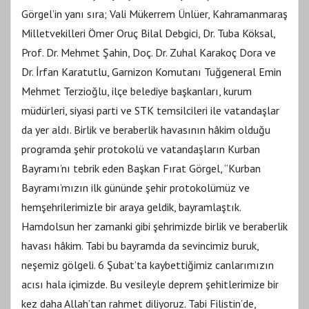
Görgel’in yanı sıra; Vali Mükerrem Ünlüer, Kahramanmaraş
Milletvekilleri Ömer Oruç Bilal Debgici, Dr. Tuba Köksal,
Prof. Dr. Mehmet Şahin, Doç. Dr. Zuhal Karakoç Dora ve
Dr. İrfan Karatutlu, Garnizon Komutanı Tuğgeneral Emin
Mehmet Terzioğlu, ilçe belediye başkanları, kurum
müdürleri, siyasi parti ve STK temsilcileri ile vatandaşlar
da yer aldı. Birlik ve beraberlik havasının hâkim olduğu
programda şehir protokolü ve vatandaşların Kurban
Bayramı’nı tebrik eden Başkan Fırat Görgel, “Kurban
Bayramı’mızın ilk gününde şehir protokolümüz ve
hemşehrilerimizle bir araya geldik, bayramlaştık.
Hamdolsun her zamanki gibi şehrimizde birlik ve beraberlik
havası hâkim. Tabi bu bayramda da sevincimiz buruk,
neşemiz gölgeli. 6 Şubat’ta kaybettiğimiz canlarımızın
acısı hala içimizde. Bu vesileyle deprem şehitlerimize bir
kez daha Allah’tan rahmet diliyoruz. Tabi Filistin’de,