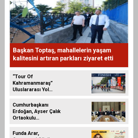
Başkan Toptaş, mahallelerin yaşam
kalitesini artıran parkları ziyaret etti
“Tour Of
Kahramanmaraş”
Uluslararası Yol
Bisikleti Turnuvası
Tamamlandı
Cumhurbaşkanı
Erdoğan, Ayser Çalık
Ortaokulu
Şehitlerinin
Aileleriyle Bir Araya
Funda Arar,
Geldi