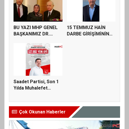
BU YAZI MHP GENEL
15 TEMMUZ HAİN
BAŞKANIMIZ DR.
DARBE GİRİŞİMİNİN
DEVLET BAHÇE...
YILDÖNÜMÜNDE...
Saadet Partisi, Son 1
Yılda Muhalefet
Partile...
Çok Okunan Haberler