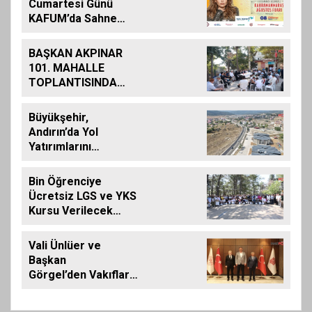
Cumartesi Günü
KAFUM’da Sahne
Alacak
BAŞKAN AKPINAR
101. MAHALLE
TOPLANTISINDA
BAĞLARBAŞI
MAHALLESİ
Büyükşehir,
SAKİNLERİYLE
Andırın’da Yol
BULUŞTU
Yatırımlarını
Artırarak Sürdürüyor
Bin Öğrenciye
Ücretsiz LGS ve YKS
Kursu Verilecek…
Vali Ünlüer ve
Başkan
Görgel’den Vakıflar
Genel Müdürlüğü’ne
ziyaret