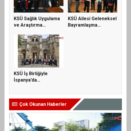
KSÜ Sağlık Uygulama
KSÜ Ailesi Geleneksel
ve Araştırma
Bayramlaşma
Hastanesi’nd...
Töreniyle B...
KSÜ İş Birliğiyle
İspanya’da
Uluslararası Bil...
Çok Okunan Haberler