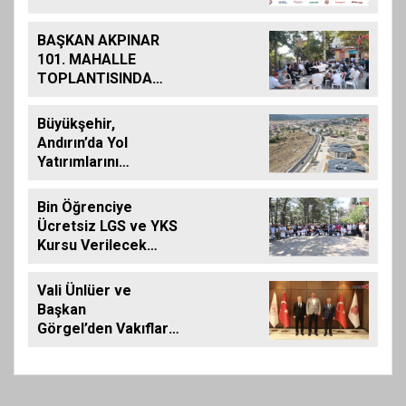
Alacak
BAŞKAN AKPINAR
101. MAHALLE
TOPLANTISINDA
BAĞLARBAŞI
MAHALLESİ
Büyükşehir,
SAKİNLERİYLE
Andırın’da Yol
BULUŞTU
Yatırımlarını
Artırarak Sürdürüyor
Bin Öğrenciye
Ücretsiz LGS ve YKS
Kursu Verilecek…
Vali Ünlüer ve
Başkan
Görgel’den Vakıflar
Genel Müdürlüğü’ne
ziyaret