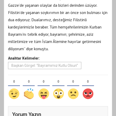
Gazze’de yaşanan olaylar da bizleri derinden üzüyor.
Filistin’de yaşanan soykırımın bir an önce son bulması için
dua ediyoruz. Dualarımız, desteğimiz Filistinli
kardeşlerimizle beraber. Tüm hemşehrilerimizin Kurban
Bayramı’nı tebrik ediyor, bayramın; şehrimize, aziz
milletimize ve tüm İslam Âlemine hayırlar getirmesini
diliyorum” diye konuştu.
Anahtar Kelimeler:
Başkan Görgel: “Bayramımız Kutlu Olsun”
0
0
0
0
0
0
Yorum Yazın