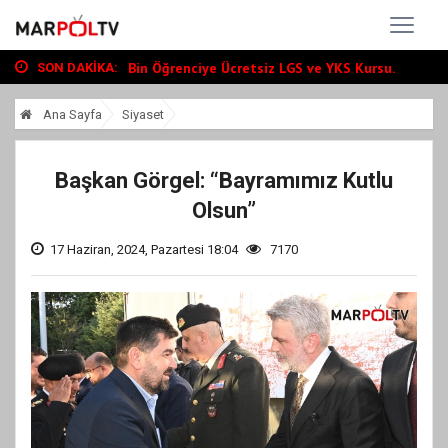
Büyükşehir, Andırın’da Yol Yatırımlarını...
“Tour Of Kahramanmaraş” Uluslararası Yol...
Bin Öğrenciye Ücretsiz LGS ve YKS Kursu...
SON DAKIKA:
Büyükşehir, Andırın’da Yol Yatırımlarını...
Ana Sayfa
Siyaset
“Tour Of Kahramanmaraş” Uluslararası Yol...
Başkan Görgel: “Bayramımız Kutlu
Olsun”
17 Haziran, 2024, Pazartesi 18:04
7170