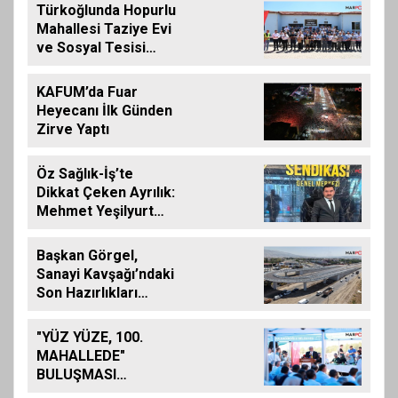
Türkoğlunda Hopurlu
Mahallesi Taziye Evi
ve Sosyal Tesisi
Hizmete Açıldı
KAFUM’da Fuar
Heyecanı İlk Günden
Zirve Yaptı
Öz Sağlık-İş’te
Dikkat Çeken Ayrılık:
Mehmet Yeşilyurt
İstifa Etti
Başkan Görgel,
Sanayi Kavşağı’ndaki
Son Hazırlıkları
Yerinde İnceledi
"YÜZ YÜZE, 100.
MAHALLEDE"
BULUŞMASI
GÜZELYURT