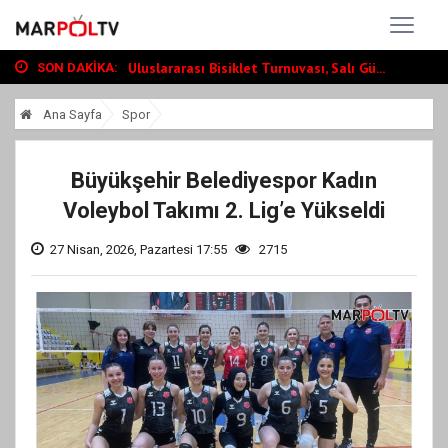
Türkoğlunda Hopurlu Mahallesi Taziye Evi...
Uluslararası Bisiklet Turnuvası, Salı Gü...
Dedublüman KAFUM’da Müzik Ziyafeti Yaşat...
SON DAKIKA:
Türkoğlunda Hopurlu Mahallesi Taziye Evi...
Ana Sayfa
Spor
Uluslararası Bisiklet Turnuvası, Salı Gü...
Büyükşehir Belediyespor Kadın
Voleybol Takımı 2. Lig’e Yükseldi
27 Nisan, 2026, Pazartesi 17:55
2715