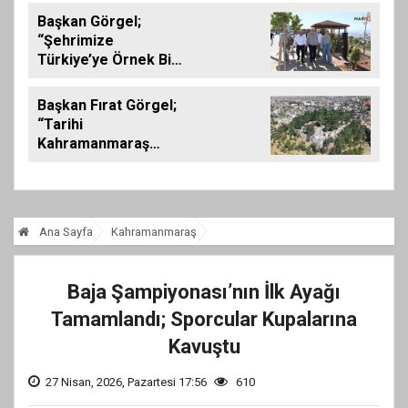
MAHALLESİ'NDE
Başkan Görgel;
GERÇEKLEŞTİRİLDİ
“Şehrimize
Türkiye’ye Örnek Bir
Çevre Projesi
Kazandırdık”
Başkan Fırat Görgel;
“Tarihi
Kahramanmaraş
Kalemizde
Çalışmalar
Tamamlanıyor”
Ana Sayfa
Kahramanmaraş
Baja Şampiyonası’nın İlk Ayağı
Tamamlandı; Sporcular Kupalarına
Kavuştu
27 Nisan, 2026, Pazartesi 17:56
610