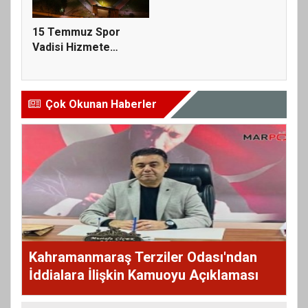
15 Temmuz Spor
Vadisi Hizmete
Açılıyor; Tüm V...
Çok Okunan Haberler
Kahramanmaraş Terziler Odası'ndan
İddialara İlişkin Kamuoyu Açıklaması