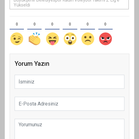
Büyükşehir Belediyespor Kadın Voleybol Takımı 2. Lig’e
Yükseldi
0
0
0
0
0
0
Yorum Yazın