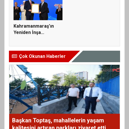
Kahramanmaraş’ın
Yeniden İnşa
Yolculuğunda 5...
Çok Okunan Haberler
Başkan Toptaş, mahallelerin yaşam
kalitesini artıran parkları ziyaret etti