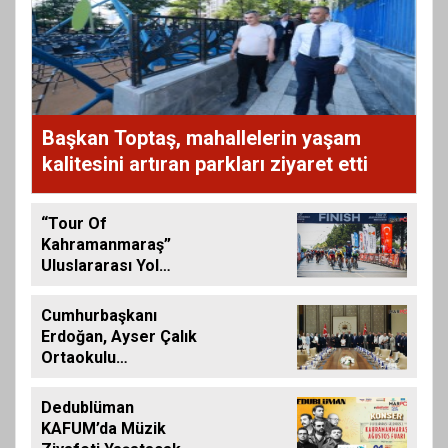
Başkan Toptaş, mahallelerin yaşam
kalitesini artıran parkları ziyaret etti
“Tour Of
Kahramanmaraş”
Uluslararası Yol
Bisikleti Turnuvası
Tamamlandı
Cumhurbaşkanı
Erdoğan, Ayser Çalık
Ortaokulu
Şehitlerinin
Aileleriyle Bir Araya
Dedublüman
Geldi
KAFUM’da Müzik