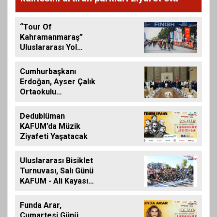
“Tour Of
Kahramanmaraş”
Uluslararası Yol
Bisikleti Turnuvası
Tamamlandı
Cumhurbaşkanı
Erdoğan, Ayser Çalık
Ortaokulu
Şehitlerinin
Aileleriyle Bir Araya
Dedublüman
Geldi
KAFUM’da Müzik
Ziyafeti Yaşatacak
Uluslararası Bisiklet
Turnuvası, Salı Günü
KAFUM - Ali Kayası
Etabıyla Başlıyor
Funda Arar,
Cumartesi Günü