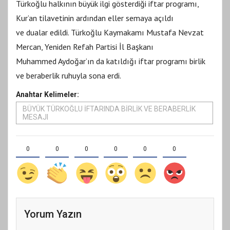
Türkoğlu halkının büyük ilgi gösterdiği iftar programı,
Kur’an tilavetinin ardından eller semaya açıldı
ve dualar edildi. Türkoğlu Kaymakamı Mustafa Nevzat
Mercan, Yeniden Refah Partisi İl Başkanı
Muhammed Aydoğar’ın da katıldığı iftar programı birlik
ve beraberlik ruhuyla sona erdi.
Anahtar Kelimeler:
BÜYÜK TÜRKOĞLU İFTARINDA BİRLİK VE BERABERLİK
MESAJI
0
0
0
0
0
0
Yorum Yazın