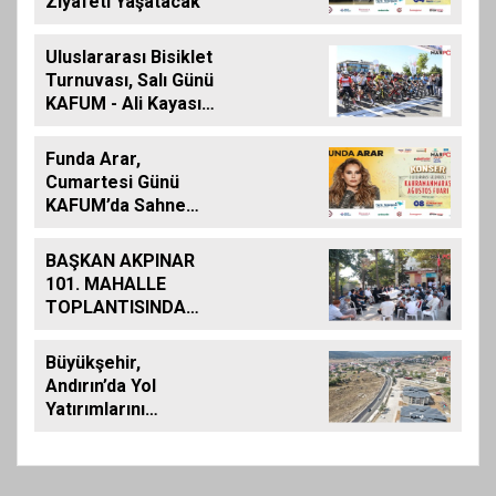
Ziyafeti Yaşatacak
Uluslararası Bisiklet
Turnuvası, Salı Günü
KAFUM - Ali Kayası
Etabıyla Başlıyor
Funda Arar,
Cumartesi Günü
KAFUM’da Sahne
Alacak
BAŞKAN AKPINAR
101. MAHALLE
TOPLANTISINDA
BAĞLARBAŞI
MAHALLESİ
Büyükşehir,
SAKİNLERİYLE
Andırın’da Yol
BULUŞTU
Yatırımlarını
Artırarak Sürdürüyor