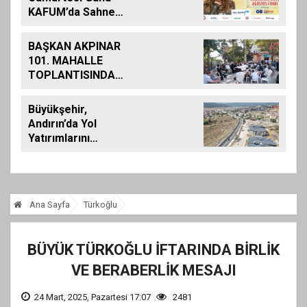
KAFUM’da Sahne
Alacak
BAŞKAN AKPINAR
101. MAHALLE
TOPLANTISINDA
BAĞLARBAŞI
MAHALLESİ
Büyükşehir,
SAKİNLERİYLE
Andırın’da Yol
BULUŞTU
Yatırımlarını
Artırarak Sürdürüyor
Ana Sayfa
Türkoğlu
BÜYÜK TÜRKOĞLU İFTARINDA BİRLİK
VE BERABERLİK MESAJI
24 Mart, 2025, Pazartesi 17:07
2481