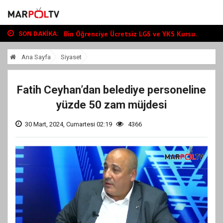
Büyükşehir, Andırın’da Yol Yatırımlarını...
“Tour Of Kahramanmaraş” Uluslararası Yol...
Bin Öğrenciye Ücretsiz LGS ve YKS Kursu...
SON DAKIKA:
Büyükşehir, Andırın’da Yol Yatırımlarını...
Ana Sayfa
Siyaset
“Tour Of Kahramanmaraş” Uluslararası Yol...
Fatih Ceyhan’dan belediye personeline
yüzde 50 zam müjdesi
30 Mart, 2024, Cumartesi 02:19
4366