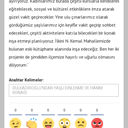
ayırıyoruz. Kadınlarımız burada çeşitli kurslarla kendilerini
eğitebilecek, sosyal ve kültürel etkinliklere imza atarak
güzel vakit geçirecekler. Yine ulu çınarlarımız olarak
gördüğümüz yaşlılarımız için keyifle vakit geçirip sohbet
edecekleri, çeşitli aktivitelere katıla bilecekleri bir konak
inşa etmeyi planlıyoruz. İlkini N. Kemal Mahallemizde
bulunan eski kütüphane alanında inşa edeceğiz. Ben her iki
projenin de şimdiden ilçemize hayırlı ve uğurlu olmasını
diliyorum.”
Anahtar Kelimeler:
DULKADİROĞLU’NDAN YAŞLI DİNLENME VE HANIM
KONAĞI
0
0
0
0
0
0