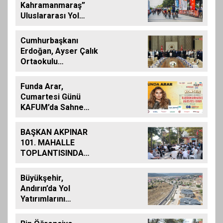
Kahramanmaraş”
Uluslararası Yol
Bisikleti Turnuvası
Tamamlandı
Cumhurbaşkanı
Erdoğan, Ayser Çalık
Ortaokulu
Şehitlerinin
Aileleriyle Bir Araya
Funda Arar,
Geldi
Cumartesi Günü
KAFUM’da Sahne
Alacak
BAŞKAN AKPINAR
101. MAHALLE
TOPLANTISINDA
BAĞLARBAŞI
MAHALLESİ
Büyükşehir,
SAKİNLERİYLE
Andırın’da Yol
BULUŞTU
Yatırımlarını
Artırarak Sürdürüyor