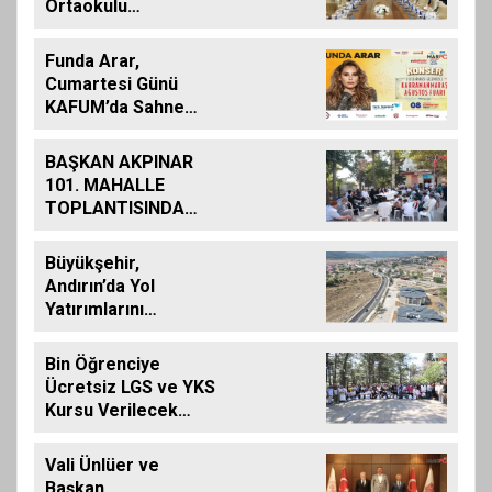
Ortaokulu
Şehitlerinin
Aileleriyle Bir Araya
Funda Arar,
Geldi
Cumartesi Günü
KAFUM’da Sahne
Alacak
BAŞKAN AKPINAR
101. MAHALLE
TOPLANTISINDA
BAĞLARBAŞI
MAHALLESİ
Büyükşehir,
SAKİNLERİYLE
Andırın’da Yol
BULUŞTU
Yatırımlarını
Artırarak Sürdürüyor
Bin Öğrenciye
Ücretsiz LGS ve YKS
Kursu Verilecek…
Vali Ünlüer ve
Başkan