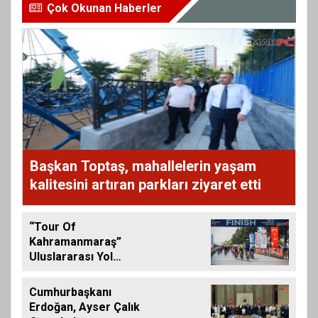
Çok Okunan Haberler
Başkan Toptaş, mahallelerin yaşam
kalitesini artıran parkları ziyaret etti
“Tour Of
Kahramanmaraş”
Uluslararası Yol
Bisikleti Turnuvası
Tamamlandı
Cumhurbaşkanı
Erdoğan, Ayser Çalık