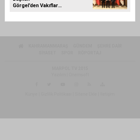
Görgel’den Vakıflar
Genel Müdürlüğü’ne
ziyaret
KAHRAMANMARAŞ
GÜNDEM
ŞEHRE DAIR
SIYASET
SPOR
RÖPORTAJ
MARPOL TV 2015
Yazılım |
Onemsoft
Künye
Gizlilik Politikası
Sitene Ekle
İletişim