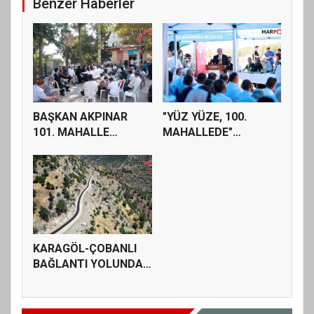
Benzer Haberler
BAŞKAN AKPINAR
"YÜZ YÜZE, 100.
101. MAHALLE
MAHALLEDE"
TOPLANTISINDA
BULUŞMASI
BAĞ...
GÜZELYUR...
KARAGÖL-ÇOBANLI
BAĞLANTI YOLUNDA
SATHİ KAPLAM...