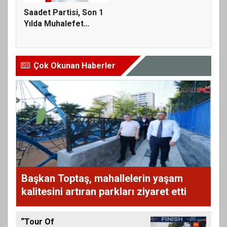
Saadet Partisi, Son 1
Yılda Muhalefet
Partile...
Çok Okunan Haberler
Başkan Toptaş, mahallelerin yaşam
kalitesini artıran parkları ziyaret etti
“Tour Of