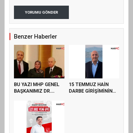
YORUMU GÖNDER
Benzer Haberler
BU YAZI MHP GENEL
15 TEMMUZ HAİN
BAŞKANIMIZ DR.
DARBE GİRİŞİMİNİN
DEVLET BAHÇE...
YILDÖNÜMÜNDE...