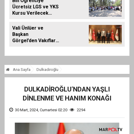
Bin Öğrenciye
Ücretsiz LGS ve YKS
Kursu Verilecek…
Vali Ünlüer ve
Başkan
Görgel’den Vakıflar
Genel Müdürlüğü’ne
ziyaret
Ana Sayfa
Dulkadiroğlu
DULKADİROĞLU’NDAN YAŞLI
DİNLENME VE HANIM KONAĞI
30 Mart, 2024, Cumartesi 02:20
2294