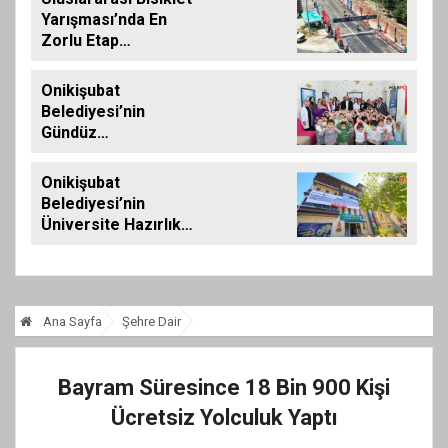
Yarışması’nda En
Zorlu Etap
Tamamlandı
Onikişubat
Belediyesi’nin
Gündüz
Bakımevi’nde yeni
dönemin ön kayıtları
Onikişubat
başladı
Belediyesi’nin
Üniversite Hazırlık
Kursu başvurularında
son gün 7 Ağustos
Ana Sayfa
Şehre Dair
Bayram Süresince 18 Bin 900 Kişi
Ücretsiz Yolculuk Yaptı