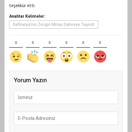
teşekkür etti.
Anahtar Kelimeler:
Kafkasya’nın Zengin Mirası Sahneye Taşındı
0
0
0
0
0
0
Yorum Yazın