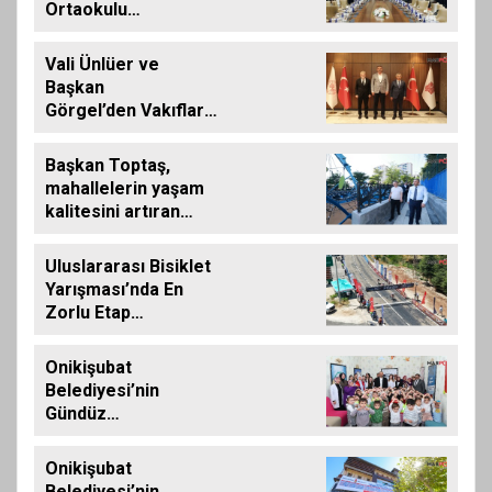
Ortaokulu
Şehitlerinin
Aileleriyle Bir Araya
Vali Ünlüer ve
Geldi
Başkan
Görgel’den Vakıflar
Genel Müdürlüğü’ne
ziyaret
Başkan Toptaş,
mahallelerin yaşam
kalitesini artıran
parkları ziyaret etti
Uluslararası Bisiklet
Yarışması’nda En
Zorlu Etap
Tamamlandı
Onikişubat
Belediyesi’nin
Gündüz
Bakımevi’nde yeni
dönemin ön kayıtları
Onikişubat
başladı
Belediyesi’nin