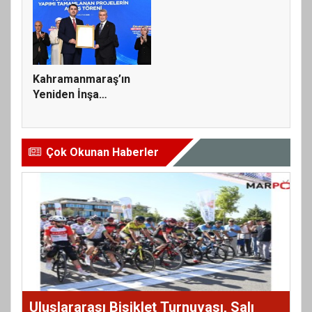
Kahramanmaraş’ın
Yeniden İnşa
Yolculuğunda 5...
Çok Okunan Haberler
Uluslararası Bisiklet Turnuvası, Salı