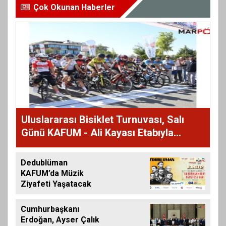
Çok Okunan Haberler
Uluslararası Bisiklet Turnuvası, Salı
Günü KAFUM - Ali Kayası Etabıyla
Başlıyor
Dedublüman
KAFUM’da Müzik
Ziyafeti Yaşatacak
Cumhurbaşkanı
Erdoğan, Ayser Çalık