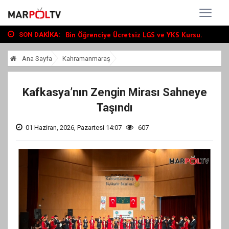
Büyükşehir, Andırın’da Yol Yatırımlarını...
“Tour Of Kahramanmaraş” Uluslararası Yol...
Bin Öğrenciye Ücretsiz LGS ve YKS Kursu...
SON DAKIKA:
Büyükşehir, Andırın’da Yol Yatırımlarını...
Ana Sayfa
Kahramanmaraş
“Tour Of Kahramanmaraş” Uluslararası Yol...
Kafkasya’nın Zengin Mirası Sahneye
Taşındı
01 Haziran, 2026, Pazartesi 14:07
607