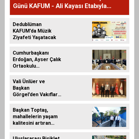
Günü KAFUM - Ali Kayası Etabıyla
Başlıyor
Dedublüman
KAFUM’da Müzik
Ziyafeti Yaşatacak
Cumhurbaşkanı
Erdoğan, Ayser Çalık
Ortaokulu
Şehitlerinin
Aileleriyle Bir Araya
Vali Ünlüer ve
Geldi
Başkan
Görgel’den Vakıflar
Genel Müdürlüğü’ne
ziyaret
Başkan Toptaş,
mahallelerin yaşam
kalitesini artıran
parkları ziyaret etti
Uluslararası Bisiklet