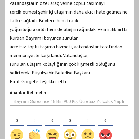
vatandaşların özel araç yerine toplu taşımayı
tercih etmesi şehir içi ulaşımın daha akıcı hale gelmesine
katkı sağladı. Böylece hem trafik
yoğunluğu azaldı hem de ulaşım ağındaki verimlilik arttı.
Kurban Bayramı boyunca sunulan
ücretsiz toplu taşıma hizmeti, vatandaşlar tarafından
memnuniyetle karşılandı. Vatandaşlar,
sunulan ulaşım kolaylığının çok kıymetli olduğunu
belirterek, Büyükşehir Belediye Başkanı
Fırat Görgel’e teşekkür etti.
Anahtar Kelimeler:
Bayram Süresince 18 Bin 900 Kişi Ücretsiz Yolculuk Yaptı
0
0
0
0
0
0