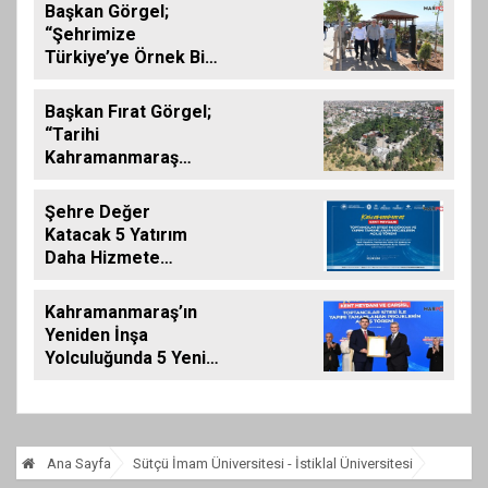
Başkan Görgel;
“Şehrimize
Türkiye’ye Örnek Bir
Çevre Projesi
Kazandırdık”
Başkan Fırat Görgel;
“Tarihi
Kahramanmaraş
Kalemizde
Çalışmalar
Şehre Değer
Tamamlanıyor”
Katacak 5 Yatırım
Daha Hizmete
Giriyor
Kahramanmaraş’ın
Yeniden İnşa
Yolculuğunda 5 Yeni
Eser Daha Hizmete
Açıldı
Ana Sayfa
Sütçü İmam Üniversitesi - İstiklal Üniversitesi