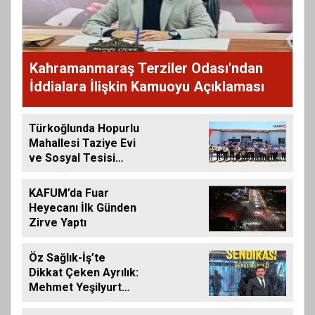
Kahramanmaraş Terziler Odası'ndan
İddialara İlişkin Kamuoyu Açıklaması
Türkoğlunda Hopurlu
Mahallesi Taziye Evi
ve Sosyal Tesisi
Hizmete Açıldı
KAFUM’da Fuar
Heyecanı İlk Günden
Zirve Yaptı
Öz Sağlık-İş’te
Dikkat Çeken Ayrılık:
Mehmet Yeşilyurt
İstifa Etti