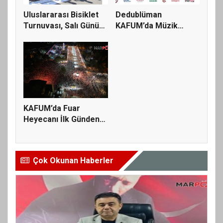
Uluslararası Bisiklet
Dedublüman
Turnuvası, Salı Günü
KAFUM’da Müzik
KA...
Ziyafeti Yaşatacak
KAFUM’da Fuar
Heyecanı İlk Günden
Zirve Yaptı
Çok Okunan Haberler