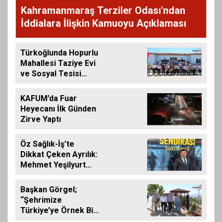
Kahramanmaraş Terziler Odası'ndan
İddialara İlişkin Kamuoyu Açıklaması
Türkoğlunda Hopurlu
Mahallesi Taziye Evi
ve Sosyal Tesisi
Hizmete Açıldı
KAFUM’da Fuar
Heyecanı İlk Günden
Zirve Yaptı
Öz Sağlık-İş’te
Dikkat Çeken Ayrılık:
Mehmet Yeşilyurt
İstifa Etti
Başkan Görgel;
“Şehrimize
Türkiye’ye Örnek Bir
Çevre Projesi