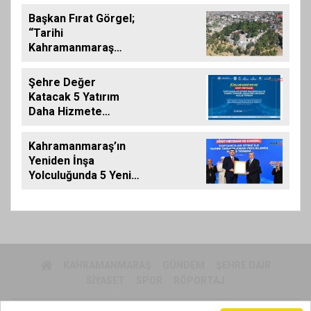
Kazandırdık”
Başkan Fırat Görgel;
“Tarihi
Kahramanmaraş
Kalemizde
Çalışmalar
Şehre Değer
Tamamlanıyor”
Katacak 5 Yatırım
Daha Hizmete
Giriyor
Kahramanmaraş’ın
Yeniden İnşa
Yolculuğunda 5 Yeni
Eser Daha Hizmete
Açıldı
KAHRAMANMARAŞ
GÜNDEM
ŞEHRE DAIR
SIYASET
SPOR
RÖPORTAJ