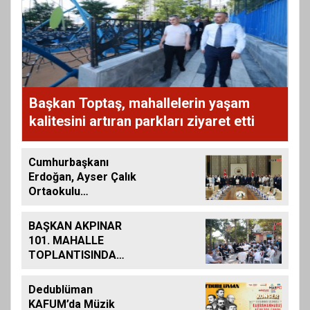
Başkan Toptaş, mahallelerin yaşam
kalitesini artıran parkları ziyaret etti
Cumhurbaşkanı
Erdoğan, Ayser Çalık
Ortaokulu
Şehitlerinin
Aileleriyle Bir Araya
BAŞKAN AKPINAR
Geldi
101. MAHALLE
TOPLANTISINDA
BAĞLARBAŞI
MAHALLESİ
Dedublüman
SAKİNLERİYLE
KAFUM’da Müzik