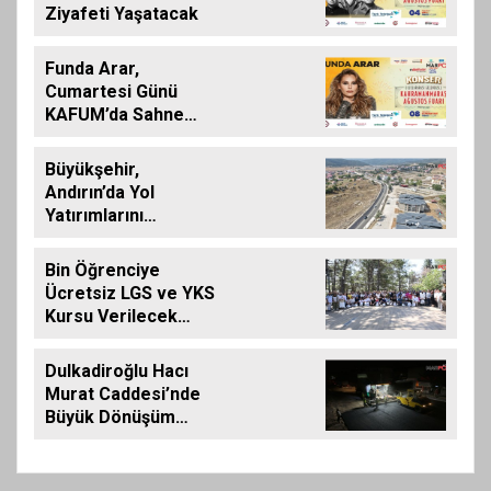
BULUŞTU
Ziyafeti Yaşatacak
Funda Arar,
Cumartesi Günü
KAFUM’da Sahne
Alacak
Büyükşehir,
Andırın’da Yol
Yatırımlarını
Artırarak Sürdürüyor
Bin Öğrenciye
Ücretsiz LGS ve YKS
Kursu Verilecek…
Dulkadiroğlu Hacı
Murat Caddesi’nde
Büyük Dönüşüm
Başladı