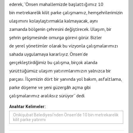
ederek, “Önsen mahallemizde başlattığımız 10
bin metrekarelik kilit parke çalışmamız, hemşehrilerimizin
ulaşımını kolaylaştırmakla kalmayacak, aynı
zamanda bölgenin çehresini değiştirecek. Ulaşım, bir
şehrin gelişmesinde omurga görevi görür. Bizler
de yerel yönetimler olarak bu vizyonla çalışmalarımızı
sahada uygulamaya kararlıyız. Önsen’de
gerçekleştirdiğimiz bu çalışma, birçok alanda
yürüttüğümüz ulaşım yatırımlarımızın yalnızca bir
parçası. İlçemizin dört bir yanında yol bakım, asfaltlama,
parke döşeme ve yeni güzergâh açma gibi
çalışmalarımız aralıksız sürüyor” dedi.
Anahtar Kelimeler:
Onikişubat Belediyesi’nden Önsen’de 10 bin metrekarelik
kilit parke yatırımı