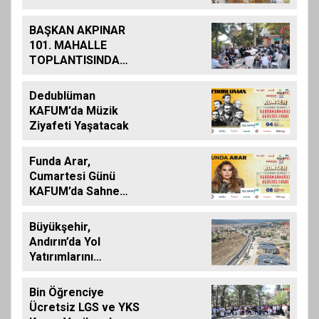
Şehitlerinin
Aileleriyle Bir Araya
BAŞKAN AKPINAR
Geldi
101. MAHALLE
TOPLANTISINDA
BAĞLARBAŞI
MAHALLESİ
Dedublüman
SAKİNLERİYLE
KAFUM’da Müzik
BULUŞTU
Ziyafeti Yaşatacak
Funda Arar,
Cumartesi Günü
KAFUM’da Sahne
Alacak
Büyükşehir,
Andırın’da Yol
Yatırımlarını
Artırarak Sürdürüyor
Bin Öğrenciye
Ücretsiz LGS ve YKS