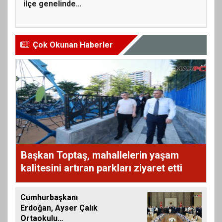
ilçe genelinde
ulaşım...
Çok Okunan Haberler
Başkan Toptaş, mahallelerin yaşam
kalitesini artıran parkları ziyaret etti
Cumhurbaşkanı
Erdoğan, Ayser Çalık
Ortaokulu