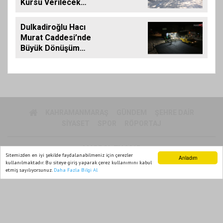
Kursu Verilecek…
Dulkadiroğlu Hacı
Murat Caddesi’nde
Büyük Dönüşüm
Başladı
KAHRAMANMARAŞ
GÜNDEM
ŞEHRE DAIR
SIYASET
SPOR
RÖPORTAJ
MARPOL TV 2015
Sitemizden en iyi şekilde faydalanabilmeniz için çerezler
Anladım
Yazılım |
Onemsoft
kullanılmaktadır. Bu siteye giriş yaparak çerez kullanımını kabul
etmiş sayılıyorsunuz.
Daha Fazla Bilgi Al
Ana Sayfa
Web TV
Foto Galeri
Yazarlar
Künye
Gizlilik Politikası
Sitene Ekle
İletişim