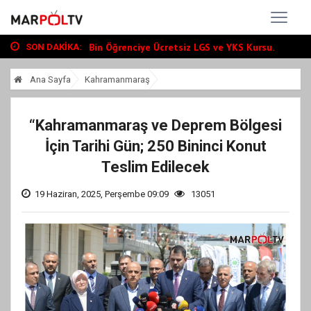
Büyükşehir, Andırın’da Yol Yatırımlarını...
“Tour Of Kahramanmaraş” Uluslararası Yol...
Bin Öğrenciye Ücretsiz LGS ve YKS Kursu...
SON DAKIKA:
Büyükşehir, Andırın’da Yol Yatırımlarını...
Ana Sayfa
Kahramanmaraş
“Tour Of Kahramanmaraş” Uluslararası Yol...
“Kahramanmaraş ve Deprem Bölgesi
İçin Tarihi Gün; 250 Bininci Konut
Teslim Edilecek
19 Haziran, 2025, Perşembe 09:09
13051