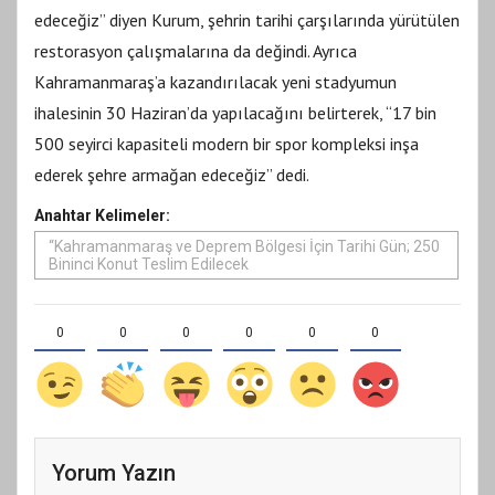
edeceğiz” diyen Kurum, şehrin tarihi çarşılarında yürütülen
restorasyon çalışmalarına da değindi. Ayrıca
Kahramanmaraş’a kazandırılacak yeni stadyumun
ihalesinin 30 Haziran’da yapılacağını belirterek, “17 bin
500 seyirci kapasiteli modern bir spor kompleksi inşa
ederek şehre armağan edeceğiz” dedi.
Anahtar Kelimeler:
“Kahramanmaraş ve Deprem Bölgesi İçin Tarihi Gün; 250
Bininci Konut Teslim Edilecek
0
0
0
0
0
0
Yorum Yazın