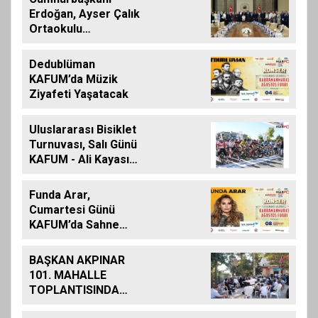
Erdoğan, Ayser Çalık
Ortaokulu
Şehitlerinin
Aileleriyle Bir Araya
Dedublüman
Geldi
KAFUM’da Müzik
Ziyafeti Yaşatacak
Uluslararası Bisiklet
Turnuvası, Salı Günü
KAFUM - Ali Kayası
Etabıyla Başlıyor
Funda Arar,
Cumartesi Günü
KAFUM’da Sahne
Alacak
BAŞKAN AKPINAR
101. MAHALLE
TOPLANTISINDA
BAĞLARBAŞI