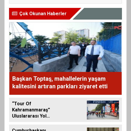
Çok Okunan Haberler
Başkan Toptaş, mahallelerin yaşam
kalitesini artıran parkları ziyaret etti
“Tour Of
Kahramanmaraş”
Uluslararası Yol
Bisikleti Turnuvası
Tamamlandı
Cumhurbaşkanı