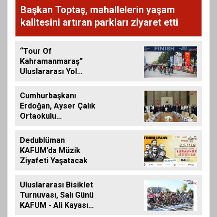
Başkan Toptaş, mahallelerin yaşam
kalitesini artıran parkları ziyaret etti
“Tour Of
Kahramanmaraş”
Uluslararası Yol
Bisikleti Turnuvası
Tamamlandı
Cumhurbaşkanı
Erdoğan, Ayser Çalık
Ortaokulu
Şehitlerinin
Aileleriyle Bir Araya
Dedublüman
Geldi
KAFUM’da Müzik
Ziyafeti Yaşatacak
Uluslararası Bisiklet
Turnuvası, Salı Günü
KAFUM - Ali Kayası
Etabıyla Başlıyor