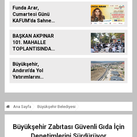
Funda Arar,
Cumartesi Günü
KAFUM’da Sahne
Alacak
BAŞKAN AKPINAR
101. MAHALLE
TOPLANTISINDA
BAĞLARBAŞI
MAHALLESİ
Büyükşehir,
SAKİNLERİYLE
Andırın’da Yol
BULUŞTU
Yatırımlarını
Artırarak Sürdürüyor
Ana Sayfa
Büyükşehir Belediyesi
Büyükşehir Zabıtası Güvenli Gıda İçin
Denetimlerini Sürdürüyor