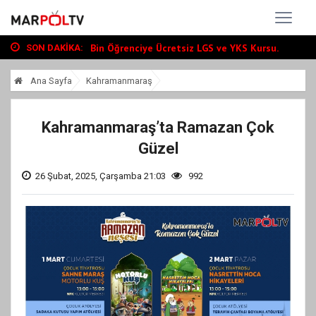
Büyükşehir, Andırın’da Yol Yatırımlarını...
“Tour Of Kahramanmaraş” Uluslararası Yol...
Bin Öğrenciye Ücretsiz LGS ve YKS Kursu...
SON DAKIKA:
Büyükşehir, Andırın’da Yol Yatırımlarını...
Ana Sayfa
Kahramanmaraş
“Tour Of Kahramanmaraş” Uluslararası Yol...
Kahramanmaraş’ta Ramazan Çok
Güzel
26 Şubat, 2025, Çarşamba 21:03
992