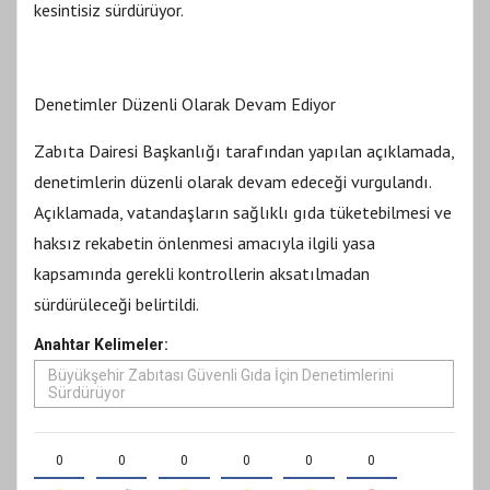
kesintisiz sürdürüyor.
Denetimler Düzenli Olarak Devam Ediyor
Zabıta Dairesi Başkanlığı tarafından yapılan açıklamada,
denetimlerin düzenli olarak devam edeceği vurgulandı.
Açıklamada, vatandaşların sağlıklı gıda tüketebilmesi ve
haksız rekabetin önlenmesi amacıyla ilgili yasa
kapsamında gerekli kontrollerin aksatılmadan
sürdürüleceği belirtildi.
Anahtar Kelimeler:
Büyükşehir Zabıtası Güvenli Gıda İçin Denetimlerini
Sürdürüyor
0
0
0
0
0
0