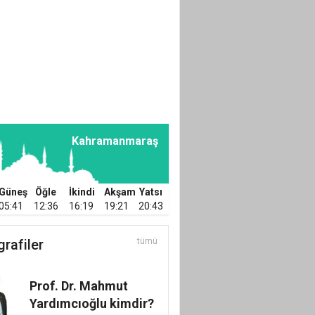
ÜYELERİNİN
DİKKATİNE!
Mustafa KAPLAN
TÜRKİYE
DEMOKRASİSİNDE
SON NOKTA!
Kahramanmaraş
Güneş
Öğle
İkindi
Akşam
Yatsı
05:41
12:36
16:19
19:21
20:43
grafiler
tümü
Prof. Dr. Mahmut
Yardımcıoğlu kimdir?