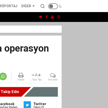
RÖPORTAJ
DIĞER
a operasyon
A
Yazdır
Yazı Tipi
Yorumlar
i Takip Edin
Facebook
Twitter
ayfayı Beğen
Takip Et