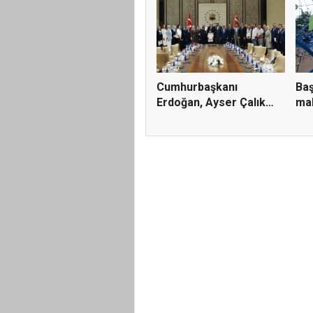
Cumhurbaşkanı
Baş
Erdoğan, Ayser Çalık
mah
Ortaokulu...
kali