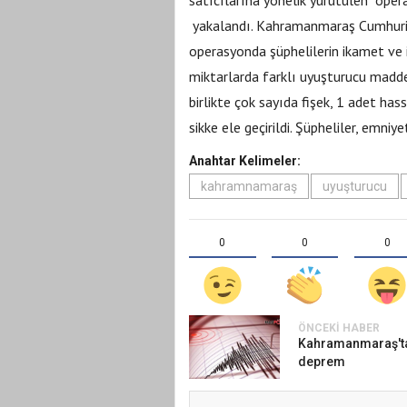
yakalandı. Kahramanmaraş Cumhuriye
operasyonda şüphelilerin ikamet ve i
miktarlarda farklı uyuşturucu maddel
birlikte çok sayıda fişek, 1 adet has
sikke ele geçirildi. Şüpheliler, emni
Anahtar Kelimeler:
kahramnamaraş
uyuşturucu
0
0
0
ÖNCEKI HABER
Kahramanmaraş'ta
deprem