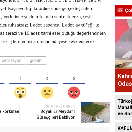
t Başsavcılığı koordinesinde gerçekleştirilen
Ço
ş yerlerinde yüklü miktarda sentetik ecza, çeşitli
er, ruhsatsız; 1 adet tabanca, 1 adet av tüfeği ile
sas terazi ve 10 adet tarihi eser olduğu değerlendirilen
yetteki işlemlerinin ardından adliyeye sevk edilecek.
oeprasyon
gözaltı
Kahr
0
0
0
Odası
Kamu
Türko
SONRAKI HABER
Mahall
 korkutan
Boyalı Er Meydanı
ve Sos
Güreşçileri Bekliyor
Hizmet
KAFUM