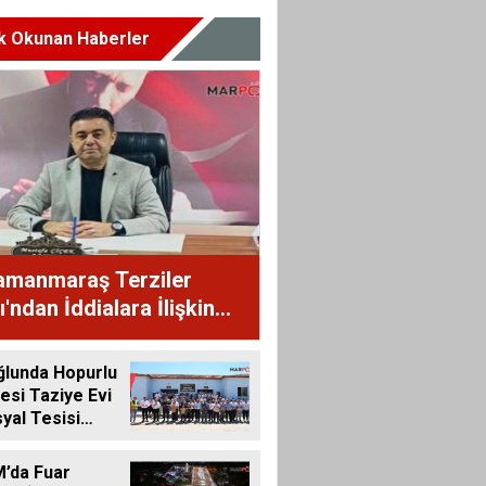
k Okunan Haberler
amanmaraş Terziler
'ndan İddialara İlişkin
oyu Açıklaması
ğlunda Hopurlu
esi Taziye Evi
yal Tesisi
e Açıldı
’da Fuar