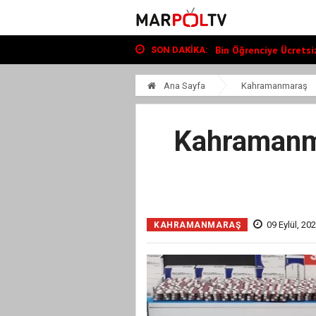
Büyükşehir, Andırın’da Y
“Tour Of Kahramanmara
Bin Öğrenciye Ücretsiz
SON DAKIKA:
Büyükşehir, Andırın’da Y
“Tour Of Kahramanmara
Ana Sayfa
Kahramanmaraş
Kahramanma
09 Eylül, 20
KAHRAMANMARAŞ