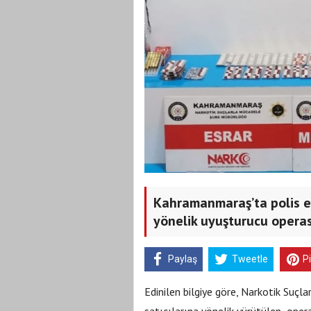
Kahramanmaraş’ta polis ek
yönelik uyuşturucu operas
Paylaş
Tweetle
P
Edinilen bilgiye göre, Narkotik Suç
satıcılarına yönelik yürütülen operasy