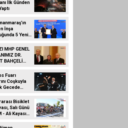
nı İlk Günden
Yaptı
manmaraş’ın
n İnşa
uğunda 5 Yeni
Daha Hizmete
ZI MHP GENEL
NIMIZ DR.
T BAHÇELİ
KALEME
Ş BİLDİRİDİR..
s Fuarı
rını Coşkuyla
İlk Gecede
Rüzgârı Esti
rarası Bisiklet
ası, Salı Günü
- Ali Kayası
la Başlıyor
lüman