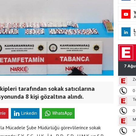
A
L
T
ipleri tarafından sokak satıcılarına
yonunda 8 kişi gözaltına alındı.
inle
Linkedin
WhatsApp
larla Mücadele Şube Müdürlüğü görevlilerince sokak
onda; E.Y., E.G., H.K., İ.A., D.D., E.D., H.M.K. ve S.P.