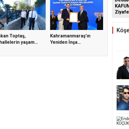
KAFUM
Ziyafe
Köşe
kan Toptaş,
Kahramanmaraş’ın
allelerin yaşam
Yeniden İnşa
tesini...
Yolculuğunda 5...