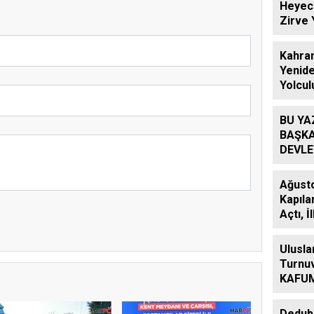
Heyeca
Zirve 
Kahra
Yenide
Yolcul
Eser 
Açıldı
BU YA
BAŞKA
DEVLE
İÇİN 
ALINMI
Ağusto
Kapıla
Açtı, 
Eypio 
Ulusla
Turnuv
KAFUM 
Etabıy
Dedub