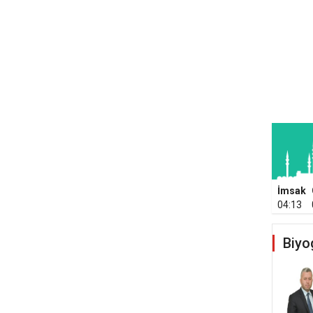
İmsak
04:13
Biyo