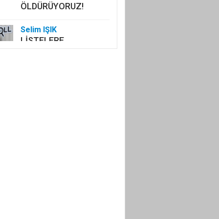
ÖLDÜRÜYORUZ!
Selim IŞIK
LİSTELERE
GİREMEYENLER!
SAMİMİ İSENİZ
SAHAYA!
İlker YİYEN
AMATÖRÜN SESİ
AMATÖRÜN NEFESİ
OLMAK!
Adem Çelik
KİMSESİZ DEĞİLSİN
EY KUDÜS
Kenan ONARAN
PROTOKOL