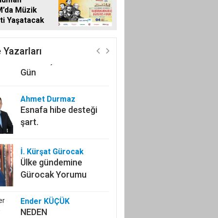
’da Müzik
ti Yaşatacak
Zekeriya Okutucu
Kahramanmaraş’ın Yol
Arkadaşı: Zuhal
 Yazarları
Karakoç Dora ile İki
Gün
Ahmet Durmaz
Esnafa hibe desteği
şart.
İ. Kürşat Gürocak
Ülke gündemine
Gürocak Yorumu
Ender KÜÇÜK
NEDEN