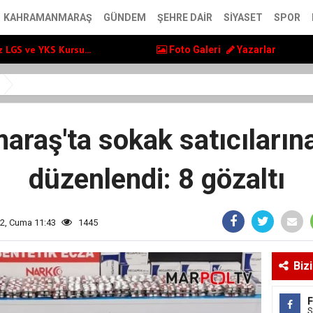
ol Yatırımlarını...
KAHRAMANMARAŞ
GÜNDEM
ŞEHRE DAIR
SIYASET
SPOR
ş” Uluslararası Yol...
 LGS ve YKS Kursu...
Foto Galeri
Yazarlar
ol Yatırımlarını...
ş” Uluslararası Yol...
raş'ta sokak satıcıların
düzenlendi: 8 gözaltı
22, Cuma 11:43
1445
Biz
S