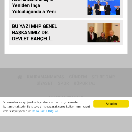
Yeniden İnşa
Yolculuğunda 5 Yeni
Eser Daha Hizmete
Açıldı
BU YAZI MHP GENEL
BAŞKANIMIZ DR.
DEVLET BAHÇELİ
İÇİN KALEME
ALINMIŞ BİLDİRİDİR..
KAHRAMANMARAŞ
GÜNDEM
ŞEHRE DAIR
SIYASET
SPOR
RÖPORTAJ
MARPOL TV 2015
Sitemizden en iyi şekilde faydalanabilmeniz için çerezler
Anladım
Yazılım |
Onemsoft
kullanılmaktadır. Bu siteye giriş yaparak çerez kullanımını kabul
etmiş sayılıyorsunuz.
Daha Fazla Bilgi Al
Ana Sayfa
Web TV
Foto Galeri
Yazarlar
Künye
Gizlilik Politikası
Sitene Ekle
İletişim