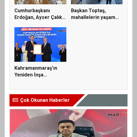
Cumhurbaşkanı
Başkan Toptaş,
Erdoğan, Ayser Çalık
mahallelerin yaşam
Ortaokulu...
kalitesini...
Kahramanmaraş’ın
Yeniden İnşa
Yolculuğunda 5...
Çok Okunan Haberler