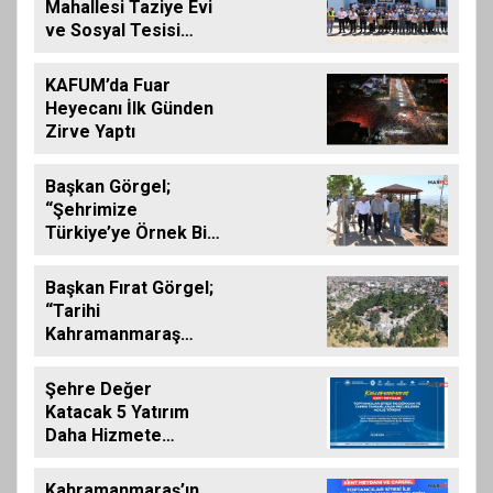
Mahallesi Taziye Evi
ve Sosyal Tesisi
Hizmete Açıldı
KAFUM’da Fuar
Heyecanı İlk Günden
Zirve Yaptı
Başkan Görgel;
“Şehrimize
Türkiye’ye Örnek Bir
Çevre Projesi
Kazandırdık”
Başkan Fırat Görgel;
“Tarihi
Kahramanmaraş
Kalemizde
Çalışmalar
Şehre Değer
Tamamlanıyor”
Katacak 5 Yatırım
Daha Hizmete
Giriyor
Kahramanmaraş’ın