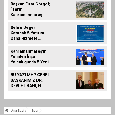
Kazandırdık”
Başkan Fırat Görgel;
“Tarihi
Kahramanmaraş
Kalemizde
Çalışmalar
Şehre Değer
Tamamlanıyor”
Katacak 5 Yatırım
Daha Hizmete
Giriyor
Kahramanmaraş’ın
Yeniden İnşa
Yolculuğunda 5 Yeni
Eser Daha Hizmete
Açıldı
BU YAZI MHP GENEL
BAŞKANIMIZ DR.
DEVLET BAHÇELİ
İÇİN KALEME
ALINMIŞ BİLDİRİDİR..
Ana Sayfa
Spor