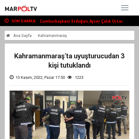
Başkan Toptaş, mahallelerin yaşam kalite...
Vali Ünlüer ve Başkan Görgel’den Vakıfla...
Cumhurbaşkanı Erdoğan, Ayser Çalık Ortao...
SON DAKIKA:
Başkan Toptaş, mahallelerin yaşam kalite...
Ana Sayfa
Kahramanmaraş
Vali Ünlüer ve Başkan Görgel’den Vakıfla...
Kahramanmaraş’ta uyuşturucudan 3
kişi tutuklandı
13 Kasım, 2022, Pazar 17:50
1223