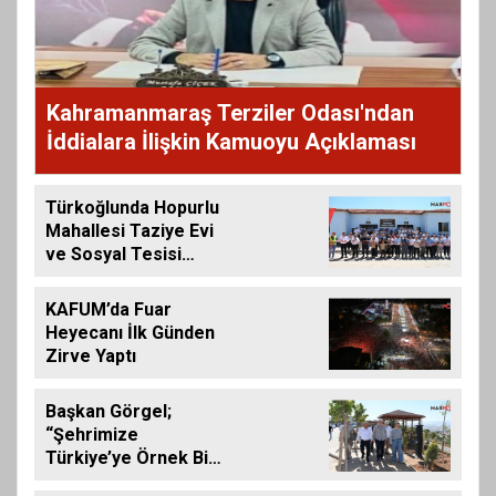
Kahramanmaraş Terziler Odası'ndan
İddialara İlişkin Kamuoyu Açıklaması
Türkoğlunda Hopurlu
Mahallesi Taziye Evi
ve Sosyal Tesisi
Hizmete Açıldı
KAFUM’da Fuar
Heyecanı İlk Günden
Zirve Yaptı
Başkan Görgel;
“Şehrimize
Türkiye’ye Örnek Bir
Çevre Projesi