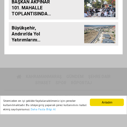
BAŞKAN AKPINAR
101. MAHALLE
TOPLANTISINDA
BAĞLARBAŞI
MAHALLESİ
Büyükşehir,
SAKİNLERİYLE
Andırın’da Yol
BULUŞTU
Yatırımlarını
Artırarak Sürdürüyor
KAHRAMANMARAŞ
GÜNDEM
ŞEHRE DAIR
SIYASET
SPOR
RÖPORTAJ
MARPOL TV 2015
Sitemizden en iyi şekilde faydalanabilmeniz için çerezler
Anladım
Yazılım |
Onemsoft
kullanılmaktadır. Bu siteye giriş yaparak çerez kullanımını kabul
etmiş sayılıyorsunuz.
Daha Fazla Bilgi Al
Ana Sayfa
Web TV
Foto Galeri
Yazarlar
Künye
Gizlilik Politikası
Sitene Ekle
İletişim