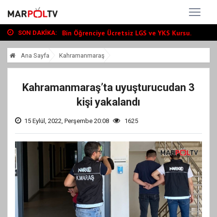
Büyükşehir, Andırın’da Yol Yatırımlarını...
“Tour Of Kahramanmaraş” Uluslararası Yol...
Bin Öğrenciye Ücretsiz LGS ve YKS Kursu...
SON DAKIKA:
Büyükşehir, Andırın’da Yol Yatırımlarını...
Ana Sayfa
Kahramanmaraş
“Tour Of Kahramanmaraş” Uluslararası Yol...
Kahramanmaraş’ta uyuşturucudan 3
kişi yakalandı
15 Eylül, 2022, Perşembe 20:08
1625