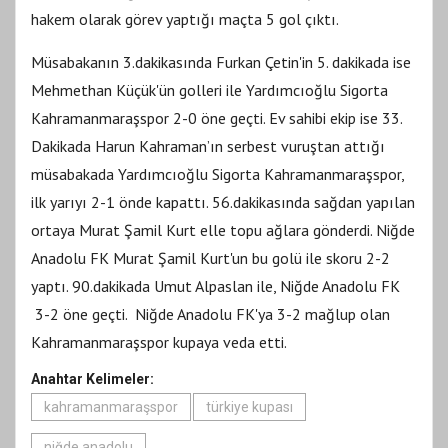
hakem olarak görev yaptığı maçta 5 gol çıktı.
Müsabakanın 3.dakikasında Furkan Çetin'in 5. dakikada ise
Mehmethan Küçük'ün golleri ile Yardımcıoğlu Sigorta
Kahramanmaraşspor 2-0 öne geçti. Ev sahibi ekip ise 33.
Dakikada Harun Kahraman’ın serbest vuruştan attığı
müsabakada Yardımcıoğlu Sigorta Kahramanmaraşspor,
ilk yarıyı 2-1 önde kapattı. 56.dakikasında sağdan yapılan
ortaya Murat Şamil Kurt elle topu ağlara gönderdi. Niğde
Anadolu FK Murat Şamil Kurt'un bu golü ile skoru 2-2
yaptı. 90.dakikada Umut Alpaslan ile, Niğde Anadolu FK
3-2 öne geçti. Niğde Anadolu FK'ya 3-2 mağlup olan
Kahramanmaraşspor kupaya veda etti.
Anahtar Kelimeler:
kahramanmaraşspor
türkiye kupası
niğde anadolu