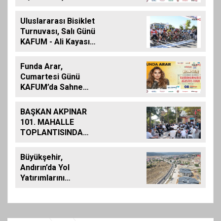
Uluslararası Bisiklet
Turnuvası, Salı Günü
KAFUM - Ali Kayası
Etabıyla Başlıyor
Funda Arar,
Cumartesi Günü
KAFUM’da Sahne
Alacak
BAŞKAN AKPINAR
101. MAHALLE
TOPLANTISINDA
BAĞLARBAŞI
MAHALLESİ
Büyükşehir,
SAKİNLERİYLE
Andırın’da Yol
BULUŞTU
Yatırımlarını
Artırarak Sürdürüyor