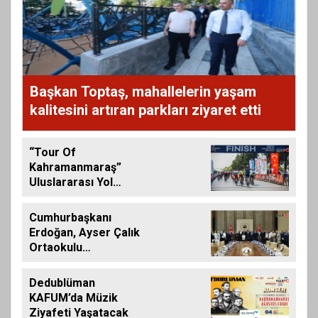
Başkan Toptaş, mahallelerin yaşam
kalitesini artıran parkları ziyaret etti
“Tour Of
Kahramanmaraş”
Uluslararası Yol
Bisikleti Turnuvası
Tamamlandı
Cumhurbaşkanı
Erdoğan, Ayser Çalık
Ortaokulu
Şehitlerinin
Aileleriyle Bir Araya
Dedublüman
Geldi
KAFUM’da Müzik
Ziyafeti Yaşatacak