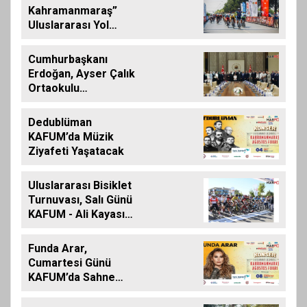
Kahramanmaraş”
Uluslararası Yol
Bisikleti Turnuvası
Tamamlandı
Cumhurbaşkanı
Erdoğan, Ayser Çalık
Ortaokulu
Şehitlerinin
Aileleriyle Bir Araya
Dedublüman
Geldi
KAFUM’da Müzik
Ziyafeti Yaşatacak
Uluslararası Bisiklet
Turnuvası, Salı Günü
KAFUM - Ali Kayası
Etabıyla Başlıyor
Funda Arar,
Cumartesi Günü
KAFUM’da Sahne
Alacak