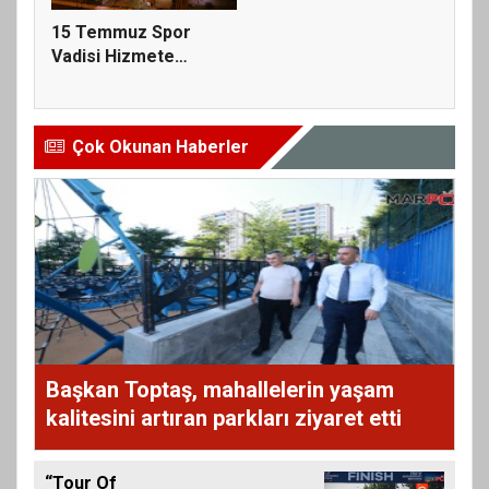
15 Temmuz Spor
Vadisi Hizmete
Açılıyor; Tüm V...
Çok Okunan Haberler
Başkan Toptaş, mahallelerin yaşam
kalitesini artıran parkları ziyaret etti
“Tour Of