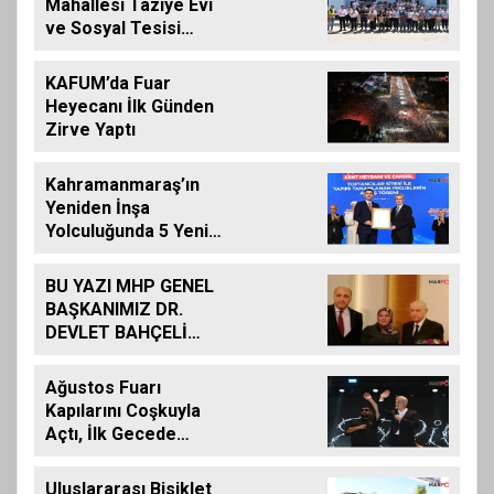
Mahallesi Taziye Evi
ve Sosyal Tesisi
Hizmete Açıldı
KAFUM’da Fuar
Heyecanı İlk Günden
Zirve Yaptı
Kahramanmaraş’ın
Yeniden İnşa
Yolculuğunda 5 Yeni
Eser Daha Hizmete
Açıldı
BU YAZI MHP GENEL
BAŞKANIMIZ DR.
DEVLET BAHÇELİ
İÇİN KALEME
ALINMIŞ BİLDİRİDİR..
Ağustos Fuarı
Kapılarını Coşkuyla
Açtı, İlk Gecede
Eypio Rüzgârı Esti
Uluslararası Bisiklet