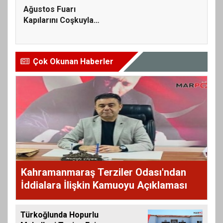
Ağustos Fuarı
Kapılarını Coşkuyla
Açtı, İlk G...
Çok Okunan Haberler
Kahramanmaraş Terziler Odası'ndan
İddialara İlişkin Kamuoyu Açıklaması
Türkoğlunda Hopurlu