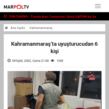
Onikişubat Belediyesi’nin Üniversite Haz...
Büyükşehir, Andırın’da Yol Yatırımlarını...
Funda Arar, Cumartesi Günü KAFUM’da Sahn...
SON DAKIKA:
Onikişubat Belediyesi’nin Üniversite Haz...
Ana Sayfa
Kahramanmaraş
Büyükşehir, Andırın’da Yol Yatırımlarını...
Kahramanmaraş’ta uyuşturucudan 6
kişi
09 Eylül, 2022, Cuma 21:00
1543