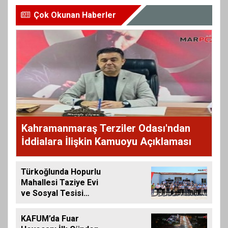
Çok Okunan Haberler
Kahramanmaraş Terziler Odası'ndan
İddialara İlişkin Kamuoyu Açıklaması
Türkoğlunda Hopurlu
Mahallesi Taziye Evi
ve Sosyal Tesisi
Hizmete Açıldı
KAFUM’da Fuar