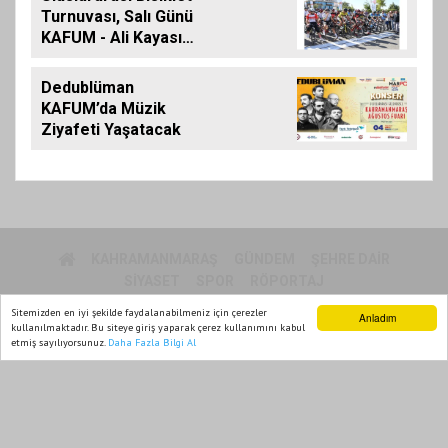
Turnuvası, Salı Günü
KAFUM - Ali Kayası
Etabıyla Başlıyor
Dedublüman
KAFUM’da Müzik
Ziyafeti Yaşatacak
KAHRAMANMARAŞ
GÜNDEM
ŞEHRE DAIR
SIYASET
SPOR
RÖPORTAJ
Sitemizden en iyi şekilde faydalanabilmeniz için çerezler
Anladım
kullanılmaktadır. Bu siteye giriş yaparak çerez kullanımını kabul
MARPOL TV 2015
etmiş sayılıyorsunuz.
Daha Fazla Bilgi Al
Ana Sayfa
Web TV
Foto Galeri
Yazarlar
Yazılım |
Onemsoft
Künye
Gizlilik Politikası
Sitene Ekle
İletişim