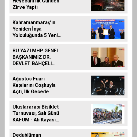
Heyecanı İlk Günden
Zirve Yaptı
Kahramanmaraş’ın
Yeniden İnşa
Yolculuğunda 5 Yeni
Eser Daha Hizmete
Açıldı
BU YAZI MHP GENEL
BAŞKANIMIZ DR.
DEVLET BAHÇELİ
İÇİN KALEME
ALINMIŞ BİLDİRİDİR..
Ağustos Fuarı
Kapılarını Coşkuyla
Açtı, İlk Gecede
Eypio Rüzgârı Esti
Uluslararası Bisiklet
Turnuvası, Salı Günü
KAFUM - Ali Kayası
Etabıyla Başlıyor
Dedublüman