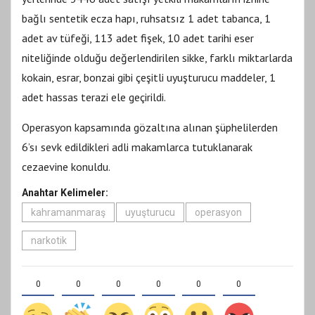
bağlı sentetik ecza hapı, ruhsatsız 1 adet tabanca, 1
adet av tüfeği, 113 adet fişek, 10 adet tarihi eser
niteliğinde olduğu değerlendirilen sikke, farklı miktarlarda
kokain, esrar, bonzai gibi çeşitli uyuşturucu maddeler, 1
adet hassas terazi ele geçirildi.
Operasyon kapsamında gözaltına alınan şüphelilerden
6’sı sevk edildikleri adli makamlarca tutuklanarak
cezaevine konuldu.
Anahtar Kelimeler:
kahramanmaraş
uyuşturucu
operasyon
narkotik
0
0
0
0
0
0