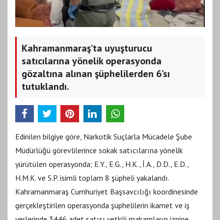
Kahramanmaraş’ta uyuşturucu
satıcılarına yönelik operasyonda
gözaltına alınan şüphelilerden 6’sı
tutuklandı.
Edinilen bilgiye göre, Narkotik Suçlarla Mücadele Şube
Müdürlüğü görevlilerince sokak satıcılarına yönelik
yürütülen operasyonda; E.Y., E.G., H.K., İ.A., D.D., E.D.,
H.M.K. ve S.P. isimli toplam 8 şüpheli yakalandı.
Kahramanmaraş Cumhuriyet Başsavcılığı koordinesinde
gerçekleştirilen operasyonda şüphelilerin ikamet ve iş
yerlerinde 3446 adet satışı yetkili makamların iznine