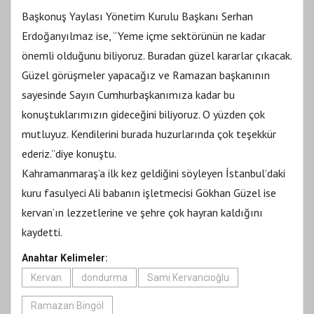
Başkonuş Yaylası Yönetim Kurulu Başkanı Serhan
Erdoğanyılmaz ise, “Yeme içme sektörünün ne kadar
önemli olduğunu biliyoruz. Buradan güzel kararlar çıkacak.
Güzel görüşmeler yapacağız ve Ramazan başkanının
sayesinde Sayın Cumhurbaşkanımıza kadar bu
konuştuklarımızın gideceğini biliyoruz. O yüzden çok
mutluyuz. Kendilerini burada huzurlarında çok teşekkür
ederiz.”diye konuştu.
Kahramanmaraş’a ilk kez geldiğini söyleyen İstanbul’daki
kuru fasulyeci Ali babanın işletmecisi Gökhan Güzel ise
kervan’ın lezzetlerine ve şehre çok hayran kaldığını
kaydetti.
Anahtar Kelimeler:
Kervan
dondurma
Sami Kervancıoğlu
Ramazan Bingöl