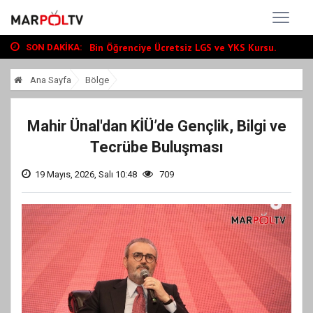
Büyükşehir, Andırın’da Yol Yatırımlarını...
“Tour Of Kahramanmaraş” Uluslararası Yol...
Bin Öğrenciye Ücretsiz LGS ve YKS Kursu...
SON DAKIKA:
Büyükşehir, Andırın’da Yol Yatırımlarını...
Ana Sayfa
Bölge
“Tour Of Kahramanmaraş” Uluslararası Yol...
Mahir Ünal'dan KİÜ’de Gençlik, Bilgi ve
Tecrübe Buluşması
19 Mayıs, 2026, Salı 10:48
709