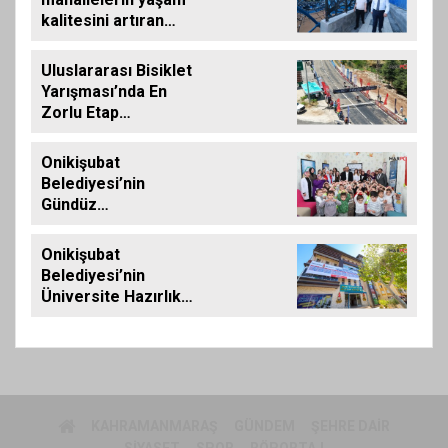
kalitesini artıran
parkları ziyaret etti
Uluslararası Bisiklet
Yarışması’nda En
Zorlu Etap
Tamamlandı
Onikişubat
Belediyesi’nin
Gündüz
Bakımevi’nde yeni
dönemin ön kayıtları
Onikişubat
başladı
Belediyesi’nin
Üniversite Hazırlık
Kursu başvurularında
son gün 7 Ağustos
KAHRAMANMARAŞ
GÜNDEM
ŞEHRE DAIR