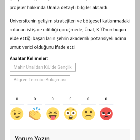
projeler hakkında Ünal’a detaylı bilgiler aktardı.
Üniversitenin gelişim stratejileri ve bölgesel kalkınmadaki
rolünün istişare edildiği görüşmede, Ünal, KİÜ’nün bugün
elde ettiği başarıların şehrin akademik potansiyeli adına
umut verici olduğunu ifade etti.
Anahtar Kelimeler:
Mahir Ünal'dan KİÜ’de Gençlik
Bilgi ve Tecrübe Buluşması
0
0
0
0
0
0
Yorum Yazın