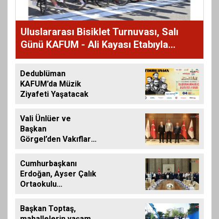
Uluslararası Bisiklet Turnuvası, Salı
Günü KAFUM - Ali Kayası Etabıyla
Başlıyor
Dedublüman
KAFUM’da Müzik
Ziyafeti Yaşatacak
Vali Ünlüer ve
Başkan
Görgel’den Vakıflar
Genel Müdürlüğü’ne
ziyaret
Cumhurbaşkanı
Erdoğan, Ayser Çalık
Ortaokulu
Şehitlerinin
Aileleriyle Bir Araya
Başkan Toptaş,
Geldi
mahallelerin yaşam