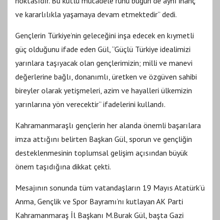
noktasıdır. Bu kutlu mücadele ruhu bugün de aynı inanç
ve kararlılıkla yaşamaya devam etmektedir” dedi.
Gençlerin Türkiye’nin geleceğini inşa edecek en kıymetli
güç olduğunu ifade eden Gül, “Güçlü Türkiye idealimizi
yarınlara taşıyacak olan gençlerimizin; milli ve manevi
değerlerine bağlı, donanımlı, üretken ve özgüven sahibi
bireyler olarak yetişmeleri, azim ve hayalleri ülkemizin
yarınlarına yön verecektir” ifadelerini kullandı.
Kahramanmaraşlı gençlerin her alanda önemli başarılara
imza attığını belirten Başkan Gül, sporun ve gençliğin
desteklenmesinin toplumsal gelişim açısından büyük
önem taşıdığına dikkat çekti.
Mesajının sonunda tüm vatandaşların 19 Mayıs Atatürk’ü
Anma, Gençlik ve Spor Bayramı’nı kutlayan AK Parti
Kahramanmaraş İl Başkanı M.Burak Gül, başta Gazi