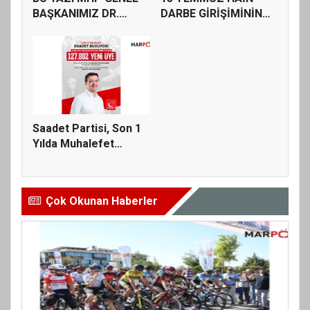
BAŞKANIMIZ DR.
DARBE GİRİŞİMİNİN
DEVLET BAHÇE...
YILDÖNÜMÜNDE...
Saadet Partisi, Son 1
Yılda Muhalefet
Partile...
Çok Okunan Haberler