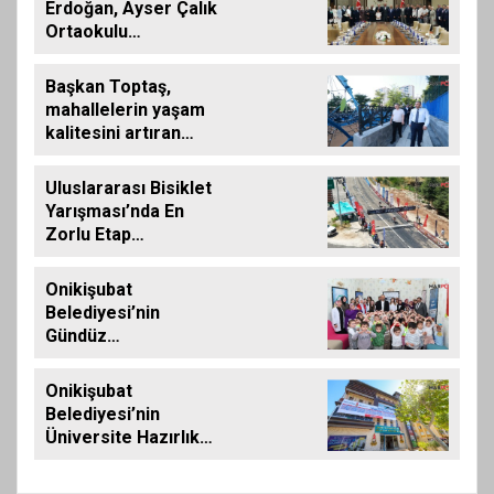
Erdoğan, Ayser Çalık
Ortaokulu
Şehitlerinin
Aileleriyle Bir Araya
Başkan Toptaş,
Geldi
mahallelerin yaşam
kalitesini artıran
parkları ziyaret etti
Uluslararası Bisiklet
Yarışması’nda En
Zorlu Etap
Tamamlandı
Onikişubat
Belediyesi’nin
Gündüz
Bakımevi’nde yeni
dönemin ön kayıtları
Onikişubat
başladı
Belediyesi’nin
Üniversite Hazırlık
Kursu başvurularında
son gün 7 Ağustos