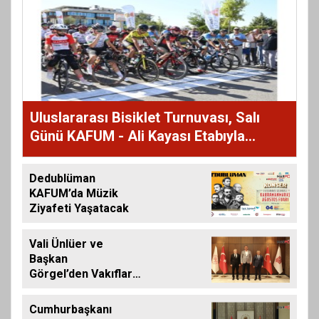
Uluslararası Bisiklet Turnuvası, Salı
Günü KAFUM - Ali Kayası Etabıyla
Başlıyor
Dedublüman
KAFUM’da Müzik
Ziyafeti Yaşatacak
Vali Ünlüer ve
Başkan
Görgel’den Vakıflar
Genel Müdürlüğü’ne
ziyaret
Cumhurbaşkanı