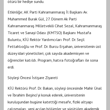
ötürü bir hediye sundu.
Etkinliğe; AK Parti Kahramanmaraş İl Başkanı Av.
Muhammed Burak Gül, 27. Dönem Ak Parti
Kahramanmaraş Milletvekili Cihat Sezal, Kahramanmaraş
Ticaret ve Sanayi Odası (KMTSO) Başkanı Mustafa
Buluntu, KİÜ Rektör Yardımcıları Prof. Dr. Seçil
Fettahlıoğlu ve Prof. Dr. Burcu Erşahan, üniversitenin üst
düzey idari yöneticileri, çok sayıda akademisyen ve
öğrenciler katıldı. Program, hatıra fotoğrafları ile sona
erdi.
Söyleşi Öncesi İstişare Ziyareti
KİÜ Rektörü Prof. Dr. Bakan, söyleşi öncesinde Mahir Ünal
ve İbrahim Beşinci’yi konuk ederek, üniversitenin
kuruluşundan bugüne katettiği mesafe, fiziki altyapı
çalışmaları, yeni açılan bölümler ve yürütülen akademik