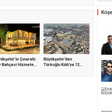
Kursu 
son g
Köşe
ükşehir’in Çınaraltı
Büyükşehir’den
y Bahçesi Hizmete
Türkoğlu Kılılı’ya 12
Milyonlu...