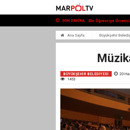
Büyükşehir, Andırın’da Y
“Tour Of Kahramanmara
Bin Öğrenciye Ücretsiz
SON DAKIKA:
Büyükşehir, Andırın’da Y
“Tour Of Kahramanmara
Ana Sayfa
Büyükşehir Beledi
Müzika
20 Haz
BÜYÜKŞEHIR BELEDIYESI
1453