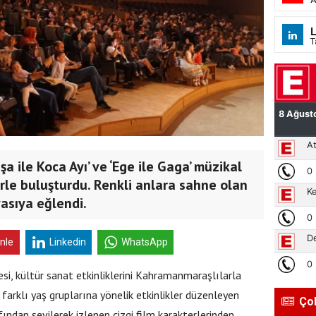
L
T
a ile Koca Ayı’ ve ‘Ege ile Gaga’ müzikal
erle buluşturdu. Renkli anlara sahne olan
yasıya eğlendi.
inle
Linkedin
WhatsApp
, kültür sanat etkinliklerini Kahramanmaraşlılarla
arklı yaş gruplarına yönelik etkinlikler düzenleyen
Ço
fından sevilerek izlenen çizgi film karakterlerinden