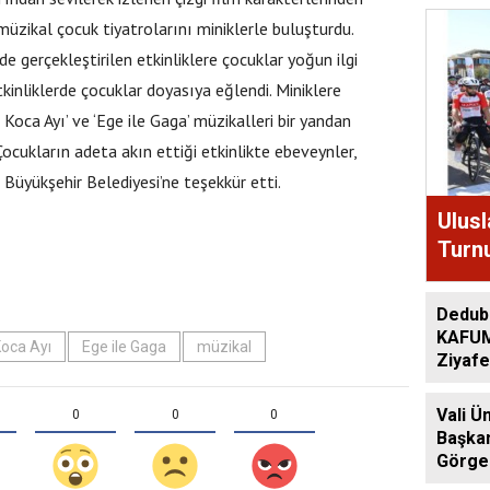
 müzikal çocuk tiyatrolarını miniklerle buluşturdu.
 gerçekleştirilen etkinliklere çocuklar yoğun ilgi
tkinliklerde çocuklar doyasıya eğlendi. Miniklere
Koca Ayı’ ve ‘Ege ile Gaga’ müzikalleri bir yandan
Çocukların adeta akın ettiği etkinlikte ebeveynler,
 Büyükşehir Belediyesi’ne teşekkür etti.
Ulusl
Turn
Ali K
Dedub
KAFUM
Koca Ayı
Ege ile Gaga
müzikal
Ziyafe
Vali Ü
0
0
0
Başka
Görgel
Genel