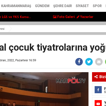
ol Yatırımlarını...
KAHRAMANMARAŞ
GÜNDEM
ŞEHRE DAIR
SIYASET
SPOR
ş” Uluslararası Yol...
 LGS ve YKS Kursu...
Foto Galeri
Yazarlar
ol Yatırımlarını...
ş” Uluslararası Yol...
yesi
l çocuk tiyatrolarına yoğu
iran, 2022, Pazartesi 16:59
Biz
S
A