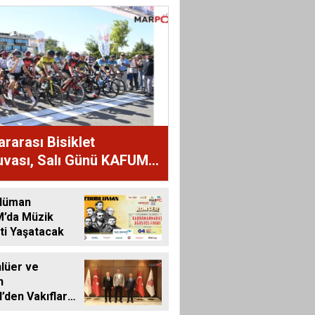
ararası Bisiklet
uvası, Salı Günü KAFUM -
ayası Etabıyla Başlıyor
lüman
’da Müzik
ti Yaşatacak
nlüer ve
n
’den Vakıflar
 Müdürlüğü’ne