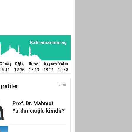
Mustafa KAPLAN
TÜRKİYE
DEMOKRASİSİNDE
SON NOKTA!
Kahramanmaraş
Güneş
Öğle
İkindi
Akşam
Yatsı
05:41
12:36
16:19
19:21
20:43
grafiler
tümü
Prof. Dr. Mahmut
Yardımcıoğlu kimdir?