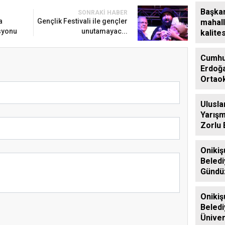
ziyare
Başkan
SONRAKI HABER
a
Gençlik Festivali ile gençler
mahall
syonu
unutamayac...
kalites
parklar
Cumhu
Erdoğa
Ortao
Şehitl
Ailele
Ulusla
Geldi
Yarışm
Zorlu 
Tamam
Onikiş
Beledi
Gündü
Bakıme
dönemi
Onikiş
başlad
Beledi
Üniver