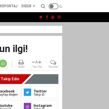
RÖPORTAJ
DIĞER
n ilgi!
A
Yazdır
Yazı Tipi
Yorumlar
i Takip Edin
Facebook
Twitter
ayfayı Beğen
Takip Et
Youtube
Instagram
bone Ol
Takip Et