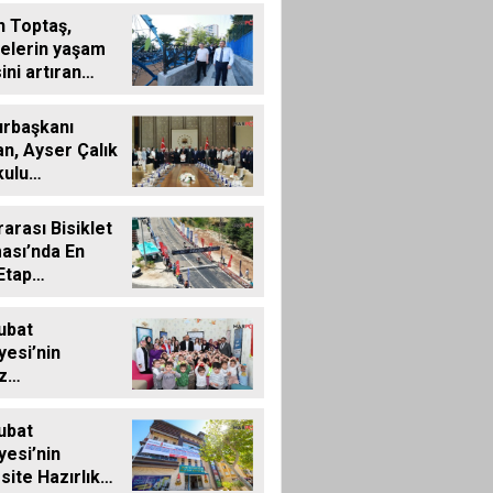
t
 Toptaş,
elerin yaşam
ini artıran
ı ziyaret etti
rbaşkanı
n, Ayser Çalık
kulu
erinin
riyle Bir Araya
rarası Bisiklet
ası’nda En
Etap
landı
ubat
yesi’nin
z
vi’nde yeni
n ön kayıtları
ubat
ı
yesi’nin
site Hazırlık
Zekeriya Okutucu