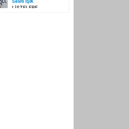
Selim IŞIK
LİSTELERE
GİREMEYENLER!
SAMİMİ İSENİZ
SAHAYA!
İlker YİYEN
AMATÖRÜN SESİ
AMATÖRÜN NEFESİ
OLMAK!
Adem Çelik
KİMSESİZ DEĞİLSİN
EY KUDÜS
Kenan ONARAN
PROTOKOL
ÜYELERİNİN
DİKKATİNE!