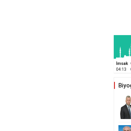
İmsak
04:13
Biyo