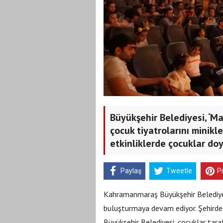
Büyükşehir Belediyesi, ‘Maş
çocuk tiyatrolarını minikl
etkinliklerde çocuklar do
Paylaş
Tweetle
P
Kahramanmaraş Büyükşehir Belediyesi
buluşturmaya devam ediyor. Şehirde f
Büyükşehir Belediyesi, çocuklar tara