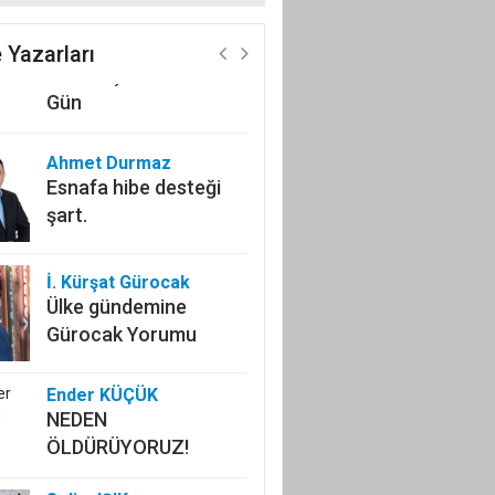
başvurularında
Kahramanmaraş’ın Yol
ün 7 Ağustos
Arkadaşı: Zuhal
 Yazarları
Karakoç Dora ile İki
Gün
Ahmet Durmaz
Esnafa hibe desteği
şart.
İ. Kürşat Gürocak
Ülke gündemine
Gürocak Yorumu
Ender KÜÇÜK
NEDEN
ÖLDÜRÜYORUZ!