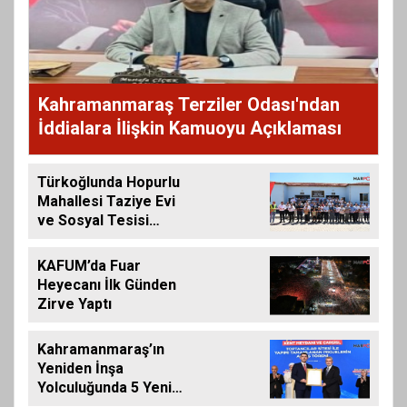
Kahramanmaraş Terziler Odası'ndan
İddialara İlişkin Kamuoyu Açıklaması
Türkoğlunda Hopurlu
Mahallesi Taziye Evi
ve Sosyal Tesisi
Hizmete Açıldı
KAFUM’da Fuar
Heyecanı İlk Günden
Zirve Yaptı
Kahramanmaraş’ın
Yeniden İnşa
Yolculuğunda 5 Yeni
Eser Daha Hizmete