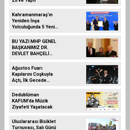
Zirve Yaptı
Kahramanmaraş’ın
Yeniden İnşa
Yolculuğunda 5 Yeni
Eser Daha Hizmete
Açıldı
BU YAZI MHP GENEL
BAŞKANIMIZ DR.
DEVLET BAHÇELİ
İÇİN KALEME
ALINMIŞ BİLDİRİDİR..
Ağustos Fuarı
Kapılarını Coşkuyla
Açtı, İlk Gecede
Eypio Rüzgârı Esti
Dedublüman
KAFUM’da Müzik
Ziyafeti Yaşatacak
Uluslararası Bisiklet
Turnuvası, Salı Günü