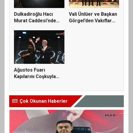
Dulkadiroğlu Hacı
Vali Ünlüer ve Başkan
Murat Caddesi’nde
Görgel’den Vakıflar
Büyük Dön...
Gen...
Ağustos Fuarı
Kapılarını Coşkuyla
Açtı, İlk G...
Çok Okunan Haberler