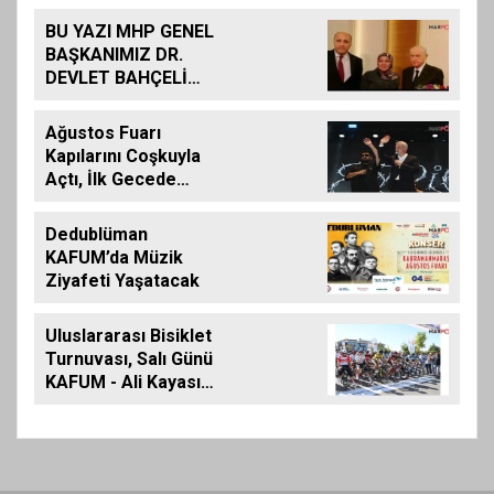
Açıldı
BU YAZI MHP GENEL
BAŞKANIMIZ DR.
DEVLET BAHÇELİ
İÇİN KALEME
ALINMIŞ BİLDİRİDİR..
Ağustos Fuarı
Kapılarını Coşkuyla
Açtı, İlk Gecede
Eypio Rüzgârı Esti
Dedublüman
KAFUM’da Müzik
Ziyafeti Yaşatacak
Uluslararası Bisiklet
Turnuvası, Salı Günü
KAFUM - Ali Kayası
Etabıyla Başlıyor