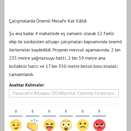
Çalışmalarda Önemli Mesafe Kat Edildi
Şu ana kadar 4 mahallede eş zamanlı olarak 12 farklı
ekip ile sürdürülen altyapı çalışmaları kapsamında önemli
ilerlemeler kaydedildi. Projenin mevcut aşamasında; 2 bin
235 metre yağmursuyu hattı, 2 bin 59 metre ana
kollektör hattı ve 17 bin 350 metre beton boru imalatı
tamamlandı.
Anahtar Kelimeler:
Pazarcık’ın Altyapısı 720 Milyonluk Yatırımla Yenileniyor
0
0
0
0
0
0