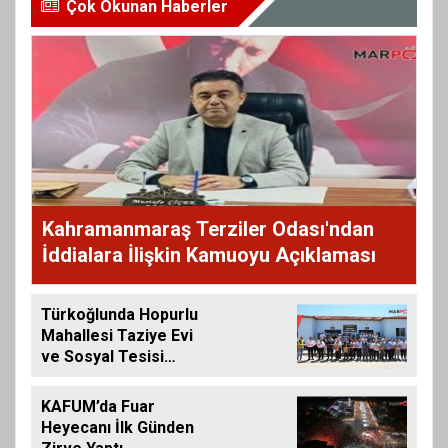
Çok Okunan Haberler
Kahramanmaraş Terziler Odası'ndan
İddialara İlişkin Kamuoyu Açıklaması
Türkoğlunda Hopurlu
Mahallesi Taziye Evi
ve Sosyal Tesisi
Hizmete Açıldı
KAFUM’da Fuar
Heyecanı İlk Günden