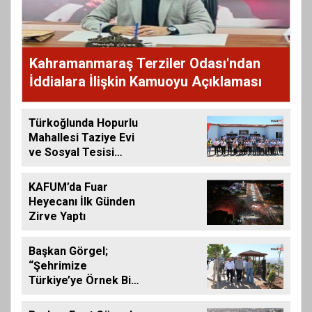
Kahramanmaraş Terziler Odası'ndan
İddialara İlişkin Kamuoyu Açıklaması
Türkoğlunda Hopurlu
Mahallesi Taziye Evi
ve Sosyal Tesisi
Hizmete Açıldı
KAFUM’da Fuar
Heyecanı İlk Günden
Zirve Yaptı
Başkan Görgel;
“Şehrimize
Türkiye’ye Örnek Bir
Çevre Projesi
Kazandırdık”