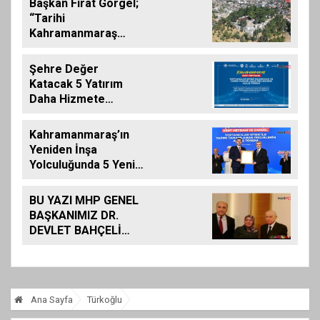
Başkan Fırat Görgel;
“Tarihi
Kahramanmaraş
Kalemizde
Çalışmalar
Şehre Değer
Tamamlanıyor”
Katacak 5 Yatırım
Daha Hizmete
Giriyor
Kahramanmaraş’ın
Yeniden İnşa
Yolculuğunda 5 Yeni
Eser Daha Hizmete
Açıldı
BU YAZI MHP GENEL
BAŞKANIMIZ DR.
DEVLET BAHÇELİ
İÇİN KALEME
ALINMIŞ BİLDİRİDİR..
Ana Sayfa
Türkoğlu