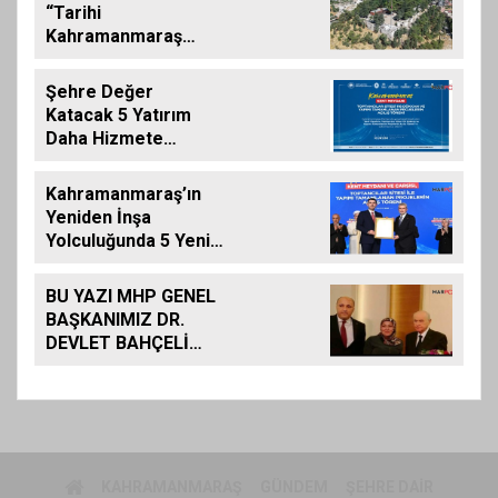
“Tarihi
Kahramanmaraş
Kalemizde
Çalışmalar
Şehre Değer
Tamamlanıyor”
Katacak 5 Yatırım
Daha Hizmete
Giriyor
Kahramanmaraş’ın
Yeniden İnşa
Yolculuğunda 5 Yeni
Eser Daha Hizmete
Açıldı
BU YAZI MHP GENEL
BAŞKANIMIZ DR.
DEVLET BAHÇELİ
İÇİN KALEME
ALINMIŞ BİLDİRİDİR..
KAHRAMANMARAŞ
GÜNDEM
ŞEHRE DAIR