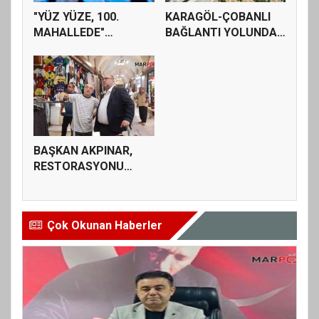
"YÜZ YÜZE, 100.
KARAGÖL-ÇOBANLI
MAHALLEDE"
BAĞLANTI YOLUNDA
BULUŞMASI
SATHİ KAPLAM...
GÜZELYUR...
BAŞKAN AKPINAR,
RESTORASYONU
TAMAMLANAN
TARİH...
Çok Okunan Haberler