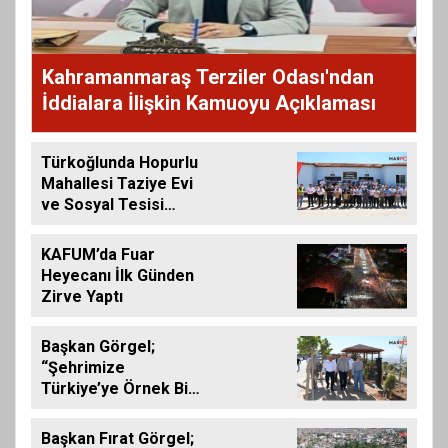
Kahramanmaraş Terziler Odası'ndan
İddialara İlişkin Kamuoyu Açıklaması
Türkoğlunda Hopurlu
Mahallesi Taziye Evi
ve Sosyal Tesisi
Hizmete Açıldı
KAFUM’da Fuar
Heyecanı İlk Günden
Zirve Yaptı
Başkan Görgel;
“Şehrimize
Türkiye’ye Örnek Bir
Çevre Projesi
Kazandırdık”
Başkan Fırat Görgel;