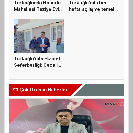
Türkoğlunda Hopurlu
Türkoğlu’nda her
Mahallesi Taziye Evi
hafta açılış ve temel
ve S...
atma t...
Türkoğlu'nda Hizmet
Seferberliği: Ceceli
Maha...
Çok Okunan Haberler