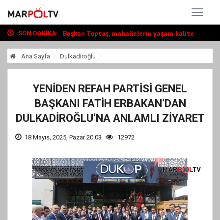
Vali Ünlüer ve Başkan Görgel’den Vakıfla...
Cumhurbaşkanı Erdoğan, Ayser Çalık Ortao...
Başkan Toptaş, mahallelerin yaşam kalite...
SON DAKIKA:
Vali Ünlüer ve Başkan Görgel’den Vakıfla...
Ana Sayfa
Dulkadiroğlu
YENİDEN REFAH PARTİSİ GENEL
BAŞKANI FATİH ERBAKAN’DAN
DULKADİROĞLU’NA ANLAMLI ZİYARET
18 Mayıs, 2025, Pazar 20:03
12972