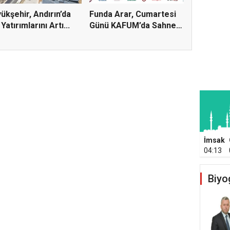
ükşehir, Andırın’da
Funda Arar, Cumartesi
 Yatırımlarını Artı...
Günü KAFUM’da Sahne
Ala...
İmsak
04:13
Biyo