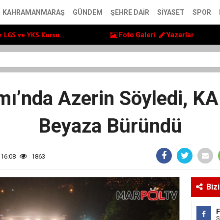
ol Yatırımlarını...
KAHRAMANMARAŞ
GÜNDEM
ŞEHRE DAIR
SIYASET
SPOR
ş” Uluslararası Yol...
 LGS ve YKS Kursu...
Foto Galeri
Yazarlar
ol Yatırımlarını...
ş” Uluslararası Yol...
mı’nda Azerin Söyledi, K
Beyaza Büründü
 16:08
1863
Biz
S