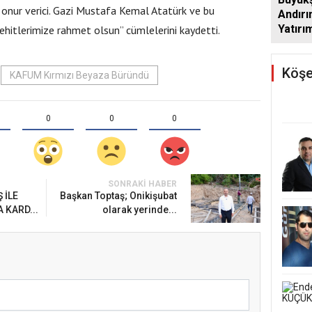
SAKİN
onur verici. Gazi Mustafa Kemal Atatürk ve bu
Andırı
BULU
Yatırım
ehitlerimize rahmet olsun” cümlelerini kaydetti.
Artıra
Köşe
KAFUM Kırmızı Beyaza Büründü
0
0
0
SONRAKI HABER
 İLE
Başkan Toptaş; Onikişubat
 KARD...
olarak yerinde...