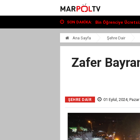
Büyükşehir, Andırın’da Y
“Tour Of Kahramanmara
Bin Öğrenciye Ücretsiz
SON DAKIKA:
Büyükşehir, Andırın’da Y
“Tour Of Kahramanmara
Ana Sayfa
Şehre Dair
Zafer Bayra
01 Eylül, 2024, Pazar
ŞEHRE DAIR