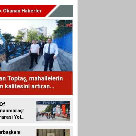
k Okunan Haberler
n Toptaş, mahallelerin
 kalitesini artıran
arı ziyaret etti
 Of
manmaraş”
rarası Yol
eti Turnuvası
landı
rbaşkanı