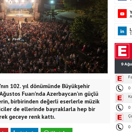
A
L
T
’nın 102. yıl dönümünde Büyükşehir
Ağustos Fuarı’nda Azerbaycan’ın güçlü
erin, birbirinden değerli eserlerle müzik
iciler de ellerinde bayraklarla hep bir
rek geceye renk kattı.