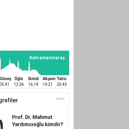
ÜYELERİNİN
DİKKATİNE!
Mustafa KAPLAN
TÜRKİYE
DEMOKRASİSİNDE
SON NOKTA!
Kahramanmaraş
Güneş
Öğle
İkindi
Akşam
Yatsı
05:41
12:36
16:19
19:21
20:43
grafiler
tümü
Prof. Dr. Mahmut
Yardımcıoğlu kimdir?