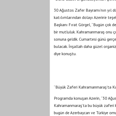
30 Ağustos Zafer Bayramı’nın yıl 
katılımlarından dolayı Azerin’e teş
Başkanı Fırat Görgel, “Bugün çok değ
bir mutluluk. Kahramanmaraş onu ço
sonuna geldik. Cumartesi günü gerçe
bulacak. İnşallah daha güzel organ
diye konuştu.
“Büyük Zaferi Kahramanmaraş’ta Ku
Programda konuşan Azerin, “30 Ağu
Kahramanmaraş’ta bu büyük zaferi k
bugün de Azerbaycan ve Türkiye om