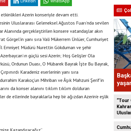
inle
Linkedin
WhatsApp
Ço
kinlikleri Azerin konseriyle devam etti.
inin Uluslararası Geleneksel Ağustos Fuarı’nda sevilen
r Alanında gerçekleştirilen konsere vatandaşlar akın
rat Görgel’in yanı sıra Vali Mükerrem Ünlüer, Cumhuriyet
 İl Emniyet Müdürü Nurettin Gökduman ve şehir
Azerbaycan’ın güçlü sesi Azerin; Hoş Gelişler Ola
küsü, Ordunun Duası, O Mübarek Bayrak İşte Bu Bayrak,
Çırpınırdı Karadeniz eserlerinin yanı sıra
Başka
urrahim Karakoç’un Mihriban ve Âşık Mahzuni Şerif’in
yaşam
arını da konser alanını tıklım tıklım dolduran
parkl
iler de ellerinde bayraklarla hep bir ağızdan Azerin’e eşlik
“Tour
Kahra
Ulusla
Bisikl
Tamam
Cumhu
imize Kazandıracağız”