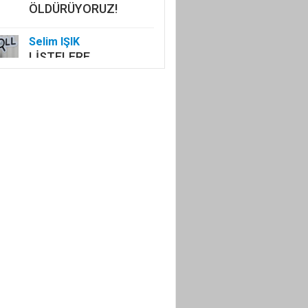
ÖLDÜRÜYORUZ!
Selim IŞIK
LİSTELERE
GİREMEYENLER!
SAMİMİ İSENİZ
SAHAYA!
İlker YİYEN
AMATÖRÜN SESİ
AMATÖRÜN NEFESİ
OLMAK!
Adem Çelik
KİMSESİZ DEĞİLSİN
EY KUDÜS
Kenan ONARAN
PROTOKOL