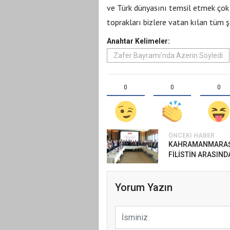
ve Türk dünyasını temsil etmek çok 
toprakları bizlere vatan kılan tüm ş
Anahtar Kelimeler:
Zafer Bayramı’nda Azerin Söyledi
0
0
0
ÖNCEKI HABER
KAHRAMANMARAŞ
FİLİSTİN ARASINDA
Yorum Yazın