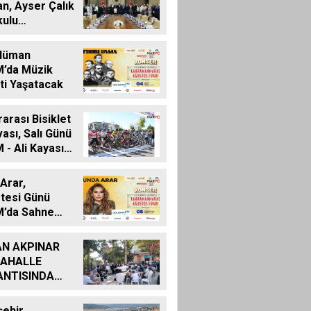
n, Ayser Çalık
kulu
erinin
riyle Bir Araya
lüman
’da Müzik
ti Yaşatacak
rarası Bisiklet
ası, Salı Günü
- Ali Kayası
la Başlıyor
Arar,
tesi Günü
’da Sahne
k
N AKPINAR
MAHALLE
NTISINDA
RBAŞI
LLESİ
ehir,