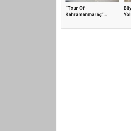
“Tour Of
Büy
Kahramanmaraş”
Yol
Uluslararası Yol Bisi...