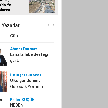
LERİYLE
n’da Yol
ŞTU
larını
Zekeriya Okutucu
rak Sürdürüyor
Kahramanmaraş’ın Yol
Arkadaşı: Zuhal
 Yazarları
Karakoç Dora ile İki
Gün
Ahmet Durmaz
Esnafa hibe desteği
şart.
İ. Kürşat Gürocak
Ülke gündemine
Gürocak Yorumu
Ender KÜÇÜK
NEDEN