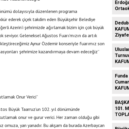
Erdoğa
Ortao
dönümü dolayısıyla düzenlenen programa
Şehitl
ekkür ederek çiçek takdim eden Büyükşehir Belediye
Ailele
Dedub
Geldi
erli Azerin’i şehrimizde ağırlamak bizim için çok büyük
KAFUM
Ziyafe
k seviyor. Geleneksel Ağustos Fuarı’mızın da artık
kleştireceğimiz Aynur Özdemir konseriyle fuarımız son
Ulusla
izasyonları şehrimize kazandırmaya devam edeceğiz”
Turnuv
KAFUM 
Etabıy
Funda 
Cumar
KAFUM
Alaca
tlamak Onur Verici”
BAŞKA
101. 
stos Büyük Taarruz’un 102. yıl dönümünde
TOPLA
utlamak onur ve gurur verici. Her zaman olduğu gibi
BAĞLA
uz omuza, yan yanadır. Bu akşam da burada Azerbaycan
MAHA
Büyükş