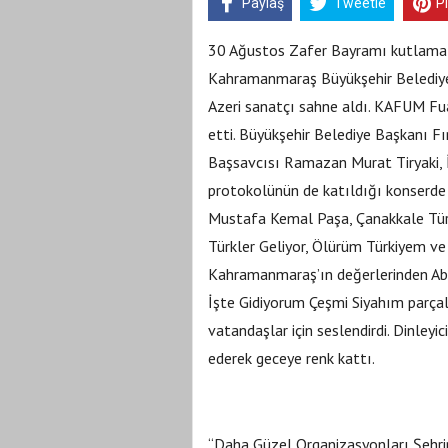
Paylaş
Tweetle
P
30 Ağustos Zafer Bayramı kutlama et
Kahramanmaraş Büyükşehir Belediyes
Azeri sanatçı sahne aldı. KAFUM Fua
etti. Büyükşehir Belediye Başkanı Fı
Başsavcısı Ramazan Murat Tiryaki,
protokolünün de katıldığı konserde 
Mustafa Kemal Paşa, Çanakkale Tür
Türkler Geliyor, Ölürüm Türkiyem ve 
Kahramanmaraş’ın değerlerinden Abd
İşte Gidiyorum Çeşmi Siyahım parçal
vatandaşlar için seslendirdi. Dinleyic
ederek geceye renk kattı.
“Daha Güzel Organizasyonları Şehr