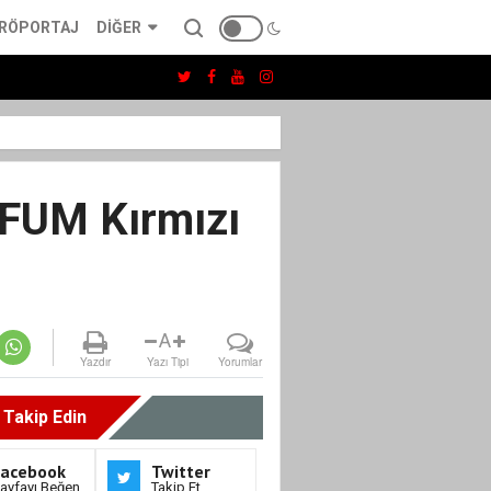
RÖPORTAJ
DIĞER
AFUM Kırmızı
A
Yazdır
Yazı Tipi
Yorumlar
i Takip Edin
Facebook
Twitter
ayfayı Beğen
Takip Et