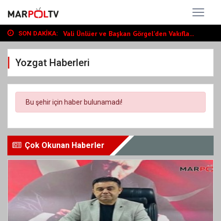
Başkan Toptaş, mahallelerin yaşam kalite...
Vali Ünlüer ve Başkan Görgel’den Vakıfla...
SON DAKIKA:
Cumhurbaşkanı Erdoğan, Ayser Çalık Ortao...
Başkan Toptaş, mahallelerin yaşam kalite...
Yozgat Haberleri
Vali Ünlüer ve Başkan Görgel’den Vakıfla...
Bu şehir için haber bulunamadı!
Çok Okunan Haberler