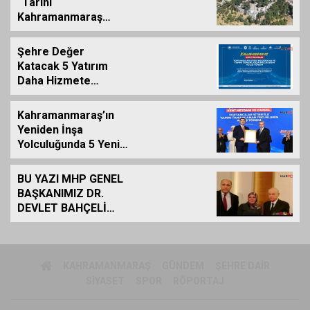
“Tarihi
Kahramanmaraş
Kalemizde
Çalışmalar
Şehre Değer
Tamamlanıyor”
Katacak 5 Yatırım
Daha Hizmete
Giriyor
Kahramanmaraş’ın
Yeniden İnşa
Yolculuğunda 5 Yeni
Eser Daha Hizmete
Açıldı
BU YAZI MHP GENEL
BAŞKANIMIZ DR.
DEVLET BAHÇELİ
İÇİN KALEME
ALINMIŞ BİLDİRİDİR..
KAHRAMANMARAŞ
GÜNDEM
ŞEHRE DAIR
SIYASET
SPOR
RÖPORTAJ