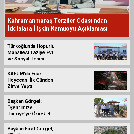
Kahramanmaraş Terziler Odası'ndan
İddialara İlişkin Kamuoyu Açıklaması
Türkoğlunda Hopurlu
Mahallesi Taziye Evi
ve Sosyal Tesisi
Hizmete Açıldı
KAFUM’da Fuar
Heyecanı İlk Günden
Zirve Yaptı
Başkan Görgel;
“Şehrimize
Türkiye’ye Örnek Bir
Çevre Projesi
Kazandırdık”
Başkan Fırat Görgel;