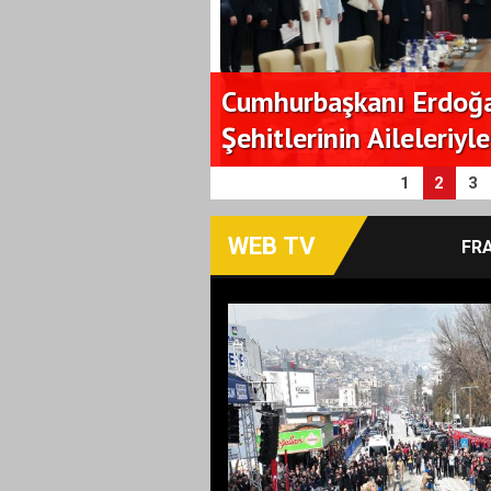
lar Genel
Cumhurbaşkanı Erdoğan
Şehitlerinin Aileleriyl
1
2
3
WEB TV
FR