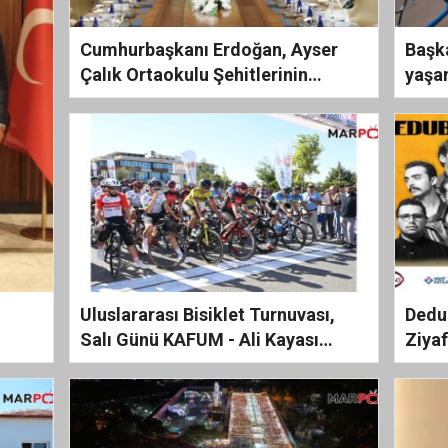
Cumhurbaşkanı Erdoğan, Ayser
Başk
Çalık Ortaokulu Şehitlerinin
yaşam
Aileleriyle Bir A...
ziyar
Uluslararası Bisiklet Turnuvası,
Dedu
Salı Günü KAFUM - Ali Kayası
Ziya
Etabıyla Başl...