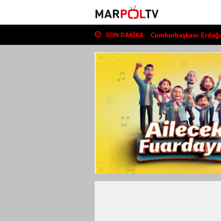
Başkan Toptaş, mahalle
Vali Ünlüer ve Başkan G
Cumhurbaşkanı Erdoğan
SON DAKIKA:
Başkan Toptaş, mahalle
Vali Ünlüer ve Başkan G