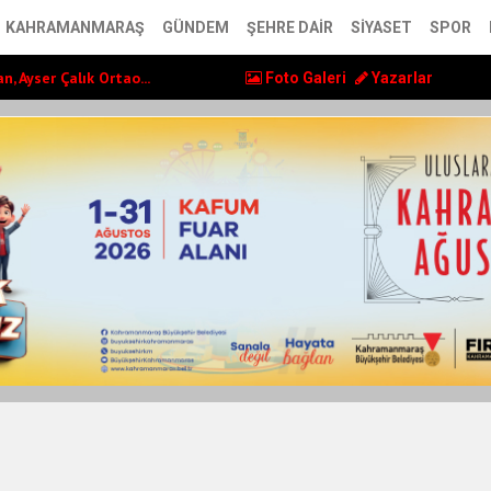
lerin yaşam kalite...
KAHRAMANMARAŞ
GÜNDEM
ŞEHRE DAIR
SIYASET
SPOR
örgel’den Vakıfla...
, Ayser Çalık Ortao...
Foto Galeri
Yazarlar
lerin yaşam kalite...
örgel’den Vakıfla...