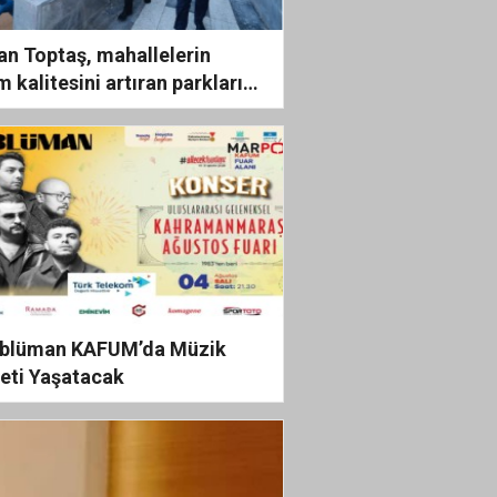
an Toptaş, mahallelerin
 kalitesini artıran parkları
et etti
blüman KAFUM’da Müzik
feti Yaşatacak