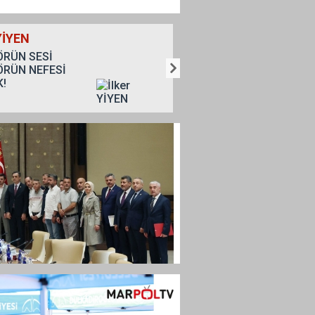
 YİYEN
Adem Çelik
RÜN SESİ
KİMSESİZ DEĞİLSİN EY
RÜN NEFESİ
KUDÜS
!