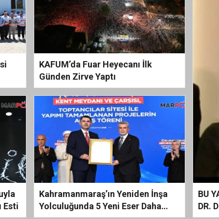
si
KAFUM’da Fuar Heyecanı İlk
Günden Zirve Yaptı
uyla
Kahramanmaraş’ın Yeniden İnşa
BU Y
 Esti
Yolculuğunda 5 Yeni Eser Daha
DR. 
Hizmete Açıldı
ALINM