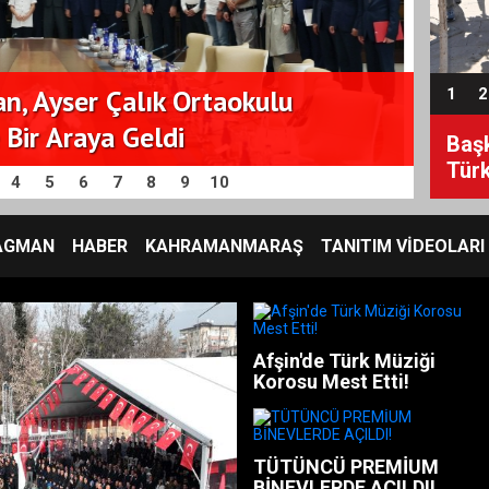
, Ayser Çalık Ortaokulu
Başka
1
2
e Bir Araya Geldi
parkl
Gele
Başk
Şehr
Başk
Kah
Kah
Daha
Türk
4
5
6
7
8
9
10
Doy
Çal
Proj
AGMAN
HABER
KAHRAMANMARAŞ
TANITIM VİDEOLARI
Afşin'de Türk Müziği
Korosu Mest Etti!
TÜTÜNCÜ PREMİUM
BİNEVLERDE AÇILDI!