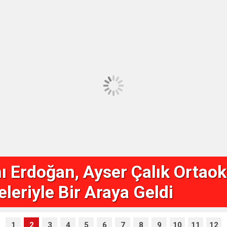
taş, mahallelerin
tesini artıran
 Erdoğan, Ayser Çalık Ortaok
aret etti
eleriyle Bir Araya Geldi
1
2
3
4
5
6
7
8
9
10
11
12