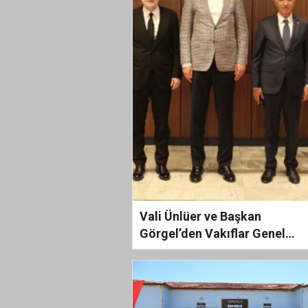
Vali Ünlüer ve Başkan
Görgel’den Vakıflar Genel
Müdürlüğü’ne ziyaret